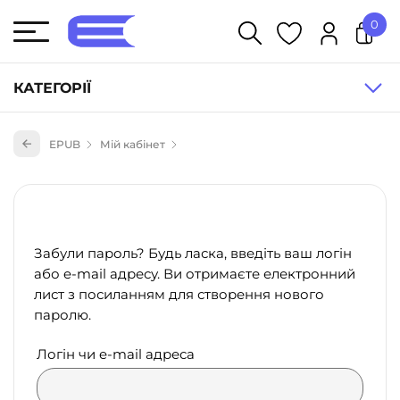
0
У кошику немає товарів.
КАТЕГОРІЇ
Художня література (1854)
EPUB
Мій кабінет
Книги для дітей (836)
Книги для підлітків (240)
Науково-популярна література (1015)
Забули пароль? Будь ласка, введіть ваш логін
Навчальна література та посібники (527)
або e-mail адресу. Ви отримаєте електронний
лист з посиланням для створення нового
Енциклопедії, довідники, словники (55)
паролю.
Подарункові сертифікати (1)
Логін чи e-mail адреса