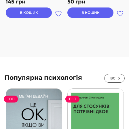
145
грн
50
грн
В КОШИК
В КОШИК
Популярна психологія
ВСІ
ТОП
ТОП