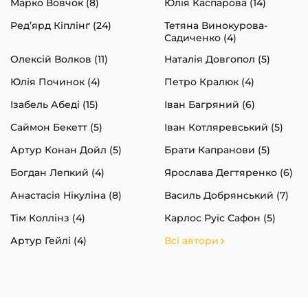
Марко Вовчок (8)
Юлія Каспарова (14)
Ред’ярд Кіплінґ (24)
Тетяна Винокурова-
Садиченко (4)
Олексій Волков (11)
Наталія Довгопол (5)
Юлія Починок (4)
Петро Кралюк (4)
Ізабель Абеді (15)
Іван Багряний (6)
Саймон Бекетт (5)
Іван Котляревський (5)
Артур Конан Дойл (5)
Брати Капранови (5)
Богдан Лепкий (4)
Ярослава Дегтяренко (6)
Анастасія Нікуліна (8)
Василь Добрянський (7)
Тім Коллінз (4)
Карлос Руїс Сафон (5)
Артур Гейлі (4)
Всі автори