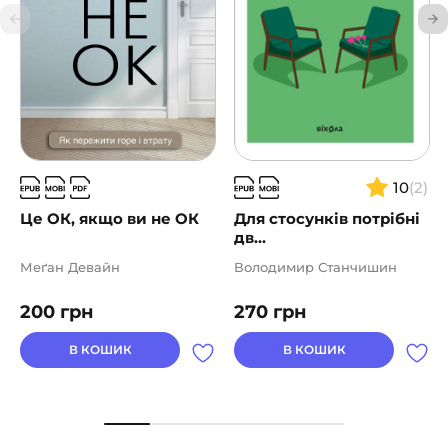
10
(2)
Це ОК, якщо ви не ОК
Для стосунків потрібні
дв...
Меґан Девайн
Володимир Станчишин
200
грн
270
грн
В КОШИК
В КОШИК