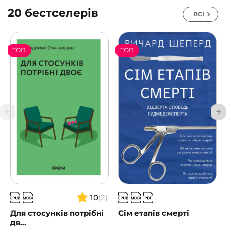
20 бестселерів
ВСІ
ТОП
ТОП
10
(2)
Для стосунків потрібні
Сім етапів смерті
дв...