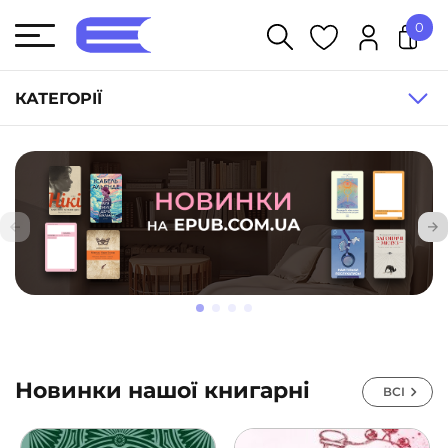
0
У кошику немає товарів.
КАТЕГОРІЇ
Художня література (1854)
Книги для дітей (835)
Книги для підлітків (240)
Науково-популярна література (1015)
Навчальна література та посібники (527)
Енциклопедії, довідники, словники (55)
Подарункові сертифікати (1)
Новинки нашої книгарні
ВСІ