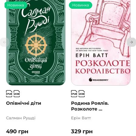
Новинка
Новинка
Опівнічні діти
Родина Роялів.
Розколоте ...
Салман Рушді
Ерін Ватт
490
грн
329
грн