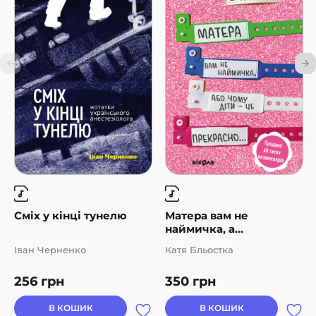
Сміх у кінці тунелю
Матера вам не
наймичка, а...
Іван Черненко
Катя Бльостка
256
грн
350
грн
В КОШИК
В КОШИК