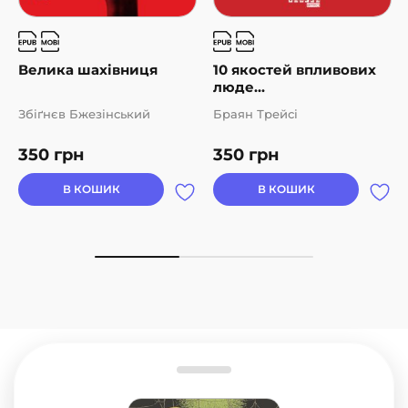
Велика шахівниця
10 якостей впливових
люде...
Збіґнєв Бжезінський
Браян Трейсі
350
грн
350
грн
В КОШИК
В КОШИК