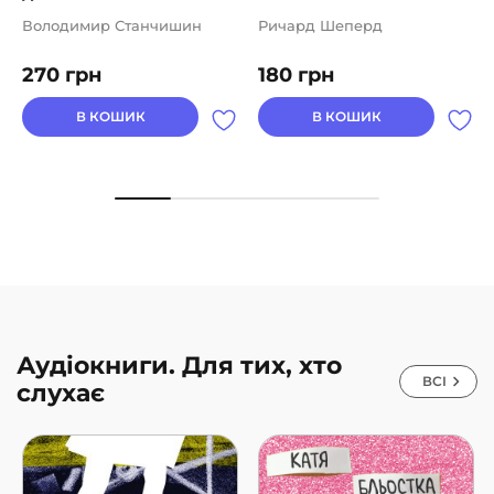
Володимир Станчишин
Ричард Шеперд
270
грн
180
грн
В КОШИК
В КОШИК
Аудіокниги. Для тих, хто
ВСІ
слухає