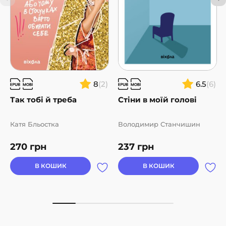
8
(2)
6.5
(6)
Так тобі й треба
Стіни в моїй голові
Катя Бльостка
Володимир Станчишин
270
грн
237
грн
В КОШИК
В КОШИК