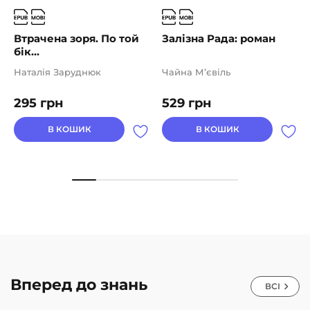
Втрачена зоря. По той
Залізна Рада: роман
бік...
Наталія Заруднюк
Чайна М’євіль
295
грн
529
грн
В КОШИК
В КОШИК
Вперед до знань
ВСІ