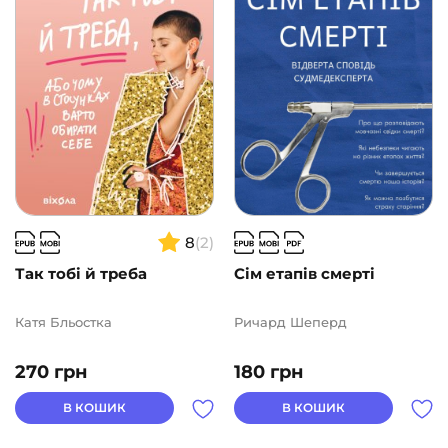
Подарункові сертифікати
(1)
ВИДАВНИЦТВА
АВТОРИ
ЦІНА
8
(2)
2
1000
Так тобі й треба
Сім етапів смерті
Катя Бльостка
Ричард Шеперд
270
грн
180
грн
В КОШИК
В КОШИК