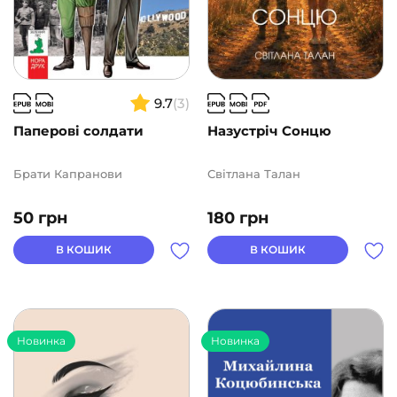
9.7
(3)
Паперові солдати
Назустріч Cонцю
Брати Капранови
Світлана Талан
50
грн
180
грн
В КОШИК
В КОШИК
Новинка
Новинка