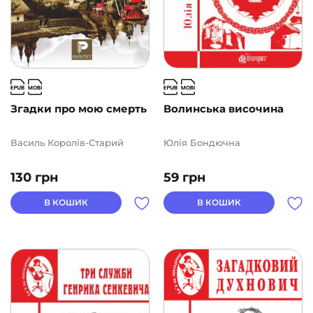
Згадки про мою смерть
Волинська височина
Василь Королів-Старий
Юлія Бондючна
130
грн
59
грн
В КОШИК
В КОШИК