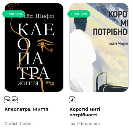
Новинка
Новинка
Клеопатра. Життя
Короткі миті
потрібності
Стейсі Шифф
Іван Черненко