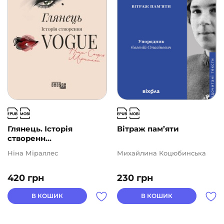
Глянець. Історія
Вітраж пам’яти
створенн...
Ніна Міраллес
Михайлина Коцюбинська
420
грн
230
грн
В КОШИК
В КОШИК