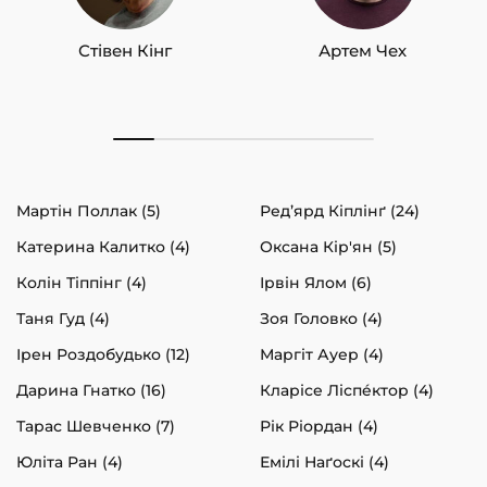
Стівен Кінг
Артем Чех
Мартін Поллак (5)
Ред’ярд Кіплінґ (24)
Катерина Калитко (4)
Оксана Кір'ян (5)
Колін Тіппінг (4)
Ірвін Ялом (6)
Таня Гуд (4)
Зоя Головко (4)
Ірен Роздобудько (12)
Маргіт Ауер (4)
Дарина Гнатко (16)
Кларісе Ліспéктор (4)
Тарас Шевченко (7)
Рік Ріордан (4)
Юліта Ран (4)
Емілі Наґоскі (4)