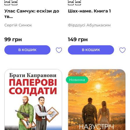
Улас Самчук: ескізи до
Шах-наме. Книга 1
тв...
Сергій Синюк
Фірдоусі Абулькасим
99
грн
149
грн
В КОШИК
В КОШИК
Новинка