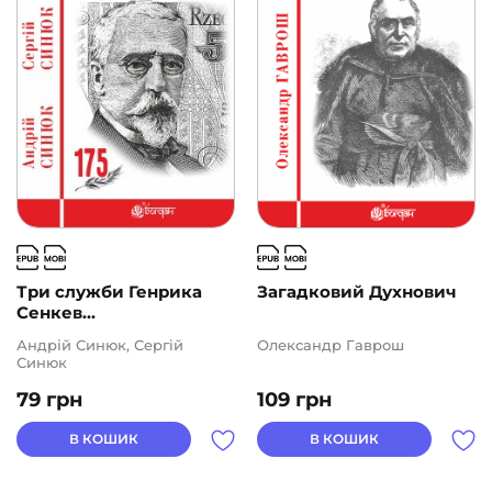
Три служби Генрика
Загадковий Духнович
Сенкев...
Андрій Синюк, Сергій
Олександр Гаврош
Синюк
79
грн
109
грн
В КОШИК
В КОШИК