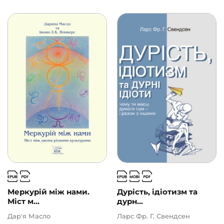
Меркурій між нами.
Дурість, ідіотизм та
Міст м...
дурн...
Дар'я Масло
Ларс Фр. Г. Свендсен