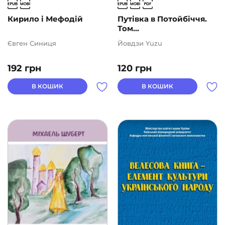
Кирило і Мефодій
Путівка в Потойбіччя.
Том...
Євген Синиця
Йовдзи Yuzu
192
грн
120
грн
В КОШИК
В КОШИК