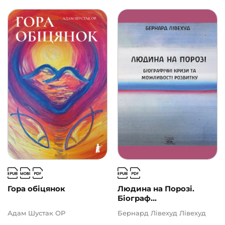
Гора обіцянок
Людина на Порозі.
Біограф...
Адам Шустак ОР
Бернард Лівехуд Лівехуд