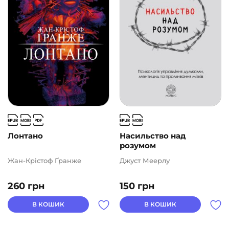
Лонтано
Насильство над
розумом
Жан-Крістоф Ґранже
Джуст Меерлу
260
грн
150
грн
В КОШИК
В КОШИК