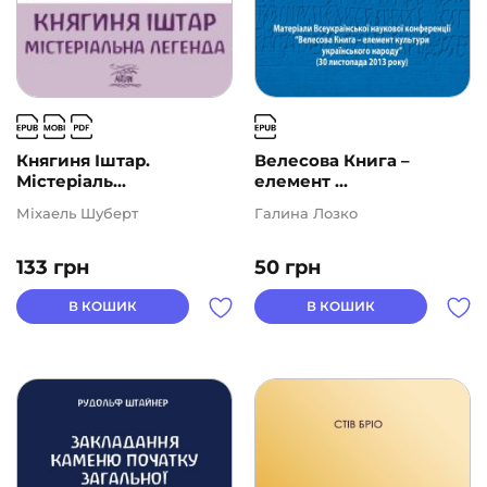
Княгиня Іштар.
Велесова Книга –
Містеріаль...
елемент ...
Міхаель Шуберт
Галина Лозко
133
грн
50
грн
В КОШИК
В КОШИК