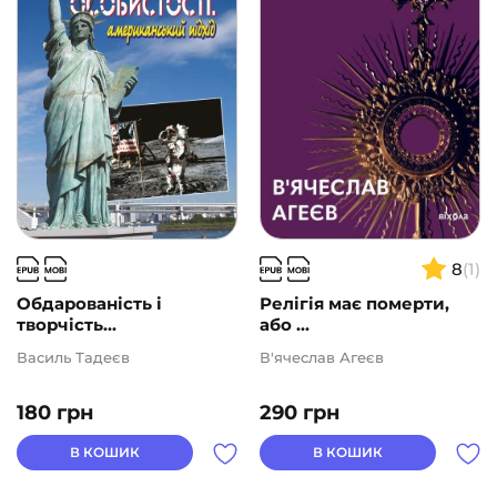
Подарункові сертифікати
(1)
ВИДАВНИЦТВА
АВТОРИ
ЦІНА
8
(1)
2
1000
Обдарованість і
Релігія має померти,
творчість...
або ...
Василь Тадеєв
В'ячеслав Агеєв
180
грн
290
грн
В КОШИК
В КОШИК