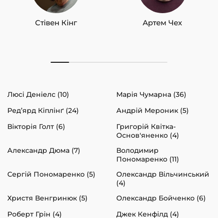
Стівен Кінг
Артем Чех
Люсі Деніелс (10)
Марія Чумарна (36)
Ред’ярд Кіплінґ (24)
Андрій Мероник (5)
Вікторія Голт (6)
Григорій Квітка-
Основ'яненко (4)
Александр Дюма (7)
Володимир
Пономаренко (11)
Сергій Пономаренко (5)
Олександр Вільчинський
(4)
Христя Венгринюк (5)
Олександр Бойченко (6)
Роберт Грін (4)
Джек Кенфілд (4)