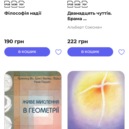
Філософія надії
Дванадцять чуттів.
Брама ...
Альберт Соесман
190
грн
222
грн
В КОШИК
В КОШИК