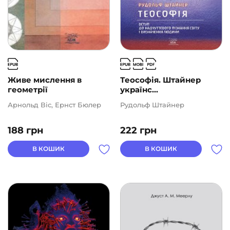
Живе мислення в
Теософія. Штайнер
геометрії
українс...
Арнольд Віс, Ернст Бюлер
Рудольф Штайнер
188
грн
222
грн
В КОШИК
В КОШИК