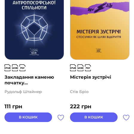
Закладання каменю
Містерія зустрічі
початку...
Рудольф Штайнер
Стів Бріо
111
грн
222
грн
В КОШИК
В КОШИК