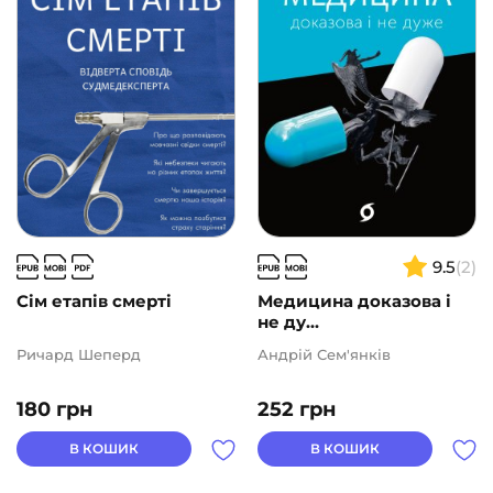
Подарункові сертифікати
(1)
ВИДАВНИЦТВА
АВТОРИ
ЦІНА
9.5
(2)
2
1000
Сім етапів смерті
Медицина доказова і
не ду...
Ричард Шеперд
Андрій Сем'янків
180
грн
252
грн
В КОШИК
В КОШИК