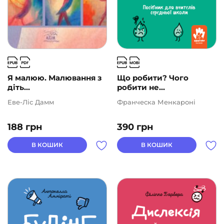
Я малюю. Малювання з
Що робити? Чого
діть...
робити не...
Еве-Ліс Дамм
Франческа Менкароні
188
грн
390
грн
В КОШИК
В КОШИК