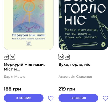
Меркурій між нами.
Вухо, горло, ніс
Міст м...
Дар'я Масло
Анастасія Стасенко
188
грн
219
грн
В КОШИК
В КОШИК