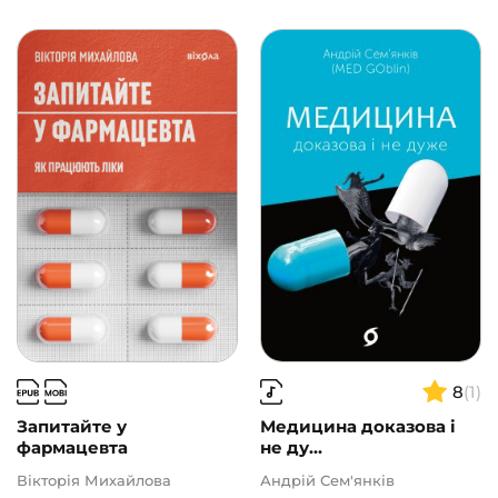
8
(1)
Запитайте у
Медицина доказова і
фармацевта
не ду...
Вікторія Михайлова
Андрій Сем'янків