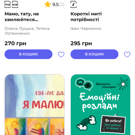
9.5
(2)
Мамо, тату, не
Короткі миті
хвилюйтеся...
потрібності
Олена Луцька, Тетяна
Іван Черненко
Логвиненко
270
грн
295
грн
В КОШИК
В КОШИК