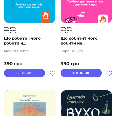
Що робити і чого
Що робити? Чого
робити н...
робити не...
Марко Понтіс
Сара Пеціка
390
грн
390
грн
В КОШИК
В КОШИК