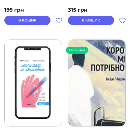
195
грн
315
грн
В КОШИК
В КОШИК
Новинка