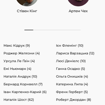
Стівен Кінг
Артем Чех
Макс Кідрук (9)
Ієн Флемінг (10)
Роджер Желязни (4)
Лариса Варзацька (12)
Урсула Ле Ґвін (4)
Люсі Деніелс (10)
Емі Ньюмарк (4)
Ганна Осадко (5)
Наталія Андрук (10)
Ольга Онишків (4)
Бернард Корнвелл (7)
Катерина Липа (4)
Іван Карпенко-Карий (6)
Френк Герберт (5)
Наталія Шост (62)
Роберт Джордан (8)