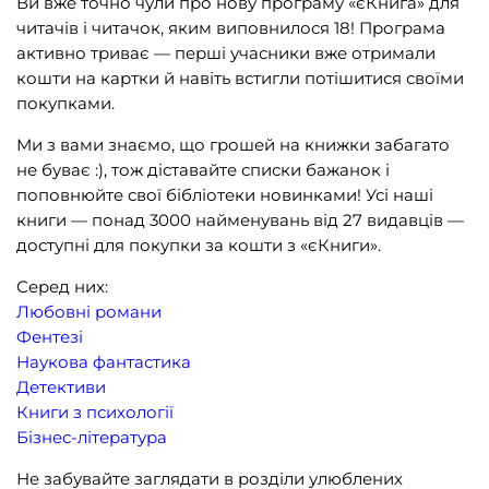
Ви вже точно чули про нову програму «єКнига» для
читачів і читачок, яким виповнилося 18! Програма
активно триває — перші учасники вже отримали
кошти на картки й навіть встигли потішитися своїми
покупками.
Ми з вами знаємо, що грошей на книжки забагато
не буває :), тож діставайте списки бажанок і
поповнюйте свої бібліотеки новинками! Усі наші
книги — понад 3000 найменувань від 27 видавців —
доступні для покупки за кошти з «єКниги».
Серед них:
Любовні романи
Фентезі
Наукова фантастика
Детективи
Книги з психології
Бізнес-література
Не забувайте заглядати в розділи улюблених