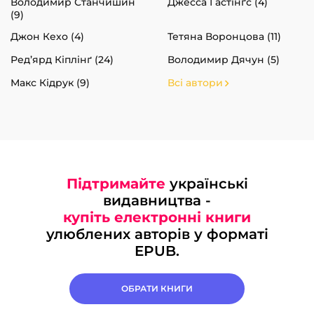
Володимир Станчишин
Джесса Гастінґс (4)
(9)
Джон Кехо (4)
Тетяна Воронцова (11)
Ред’ярд Кіплінґ (24)
Володимир Дячун (5)
Макс Кідрук (9)
Всі автори
Підтримайте
українські
видавництва -
купіть електронні книги
улюблених авторів у форматі
EPUB.
ОБРАТИ КНИГИ