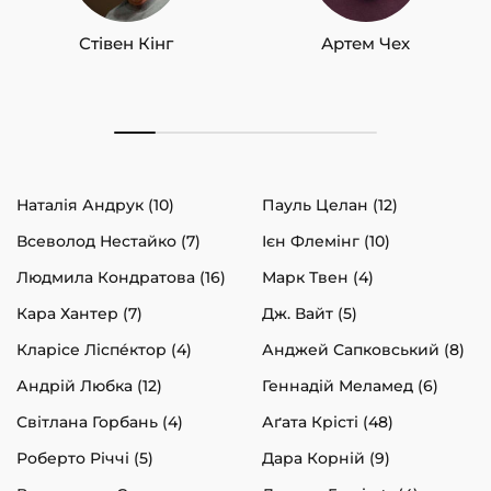
Стівен Кінг
Артем Чех
Наталія Андрук (10)
Пауль Целан (12)
Всеволод Нестайко (7)
Ієн Флемінг (10)
Людмила Кондратова (16)
Марк Твен (4)
Кара Хантер (7)
Дж. Вайт (5)
Кларісе Ліспéктор (4)
Анджей Сапковський (8)
Андрій Любка (12)
Геннадій Меламед (6)
Світлана Горбань (4)
Аґата Крісті (48)
Роберто Річчі (5)
Дара Корній (9)