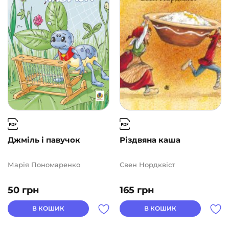
Подарункові сертифікати
(1)
ВИДАВНИЦТВА
АВТОРИ
ЦІНА
2
1000
Джміль і павучок
Різдвяна каша
Марія Пономаренко
Свен Нордквіст
50
грн
165
грн
В КОШИК
В КОШИК