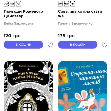
Пригоди Рожевого
Сова, яка хотіла стати
Динозавр...
жа...
Еліна Заржицька
Галина Вдовиченко
120
грн
175
грн
В КОШИК
В КОШИК