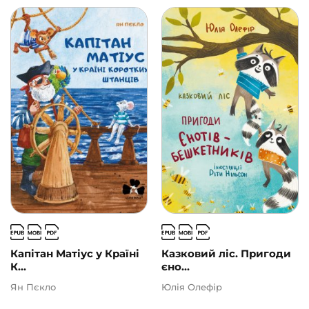
Капітан Матіус у Країні
Казковий ліс. Пригоди
К...
єно...
Ян Пєкло
Юлія Олефір