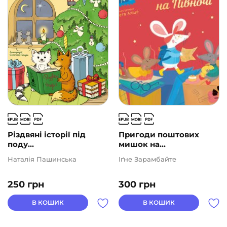
Різдвяні історії під
Пригоди поштових
поду...
мишок на...
Наталія Пашинська
Іґне Зарамбайте
250
грн
300
грн
В КОШИК
В КОШИК