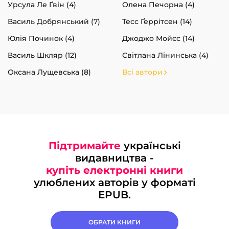
Урсула Ле Ґвін (4)
Олена Печорна (4)
Василь Добрянський (7)
Тесс Ґеррітсен (14)
Юлія Починок (4)
Джоджо Мойєс (14)
Василь Шкляр (12)
Світлана Лінинська (4)
Оксана Лущевська (8)
Всі автори
Підтримайте
українські
видавництва -
купіть електронні книги
улюблених авторів у форматі
EPUB.
ОБРАТИ КНИГИ