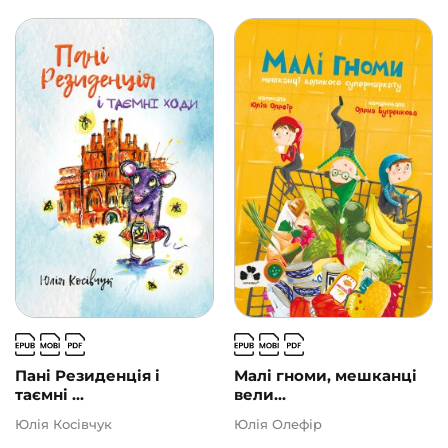
Пані Резиденція і
Малі гноми, мешканці
таємні ...
вели...
Юлія Косівчук
Юлія Олефір