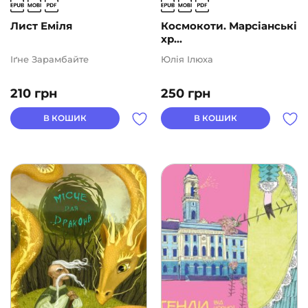
Лист Еміля
Космокоти. Марсіанські
хр...
Іґне Зарамбайте
Юлія Ілюха
210
грн
250
грн
В КОШИК
В КОШИК