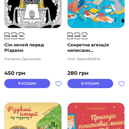
Сім ночей перед
Секретна агенція
Різдвом
написанн...
Наталка Данькова
Іґне Зарамбайте
450
грн
280
грн
В КОШИК
В КОШИК