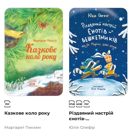
Казкове коло року
Різдвяний настрій
єнотів-...
Маргарет Пекхем
Юлія Олефір