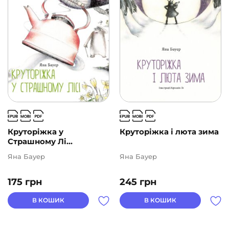
Круторіжка у
Круторіжка і люта зима
Страшному Лі...
Яна Бауер
Яна Бауер
175
грн
245
грн
В КОШИК
В КОШИК