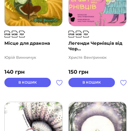
Місце для дракона
Легенди Чернівців від
Чор...
Юрій Винничук
Христя Венгринюк
140
грн
150
грн
В КОШИК
В КОШИК