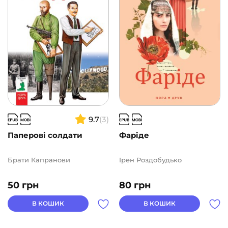
9.7
(3)
Паперові солдати
Фаріде
Брати Капранови
Ірен Роздобудько
50
грн
80
грн
В КОШИК
В КОШИК