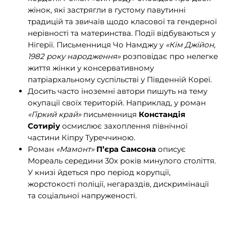
жінок, які застрягли в густому павутинні
традицій та звичаїв щодо класової та гендерної
нерівності та материнства. Події відбуваються у
Нігерії. Письменниця Чо Намджу у
«Кім Джійон,
1982 року народження»
розповідає про нелегке
життя жінки у консервативному
патріархальному суспільстві у Південній Кореї.
Досить часто іноземні автори пишуть на тему
окупації своїх територій. Наприклад, у роман
«Гіркий край»
письменниця
Констандія
Сотиріу
осмислює захоплення північної
частини Кіпру Туреччиною.
Роман
«Мамонт»
П’єра Самсона
описує
Мореаль середини 30х років минулого століття.
У книзі йдеться про період корупції,
жорстокості поліції, негараздів, дискримінації
та соціальної напруженості.