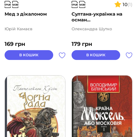
10
(1)
Мед з дікалоном
Султана-українка на
осман...
Юрій Камаєв
Олександра Шутко
169
грн
179
грн
В КОШИК
В КОШИК