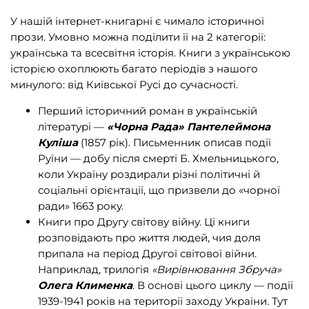
У нашій інтернет-книгарні є чимало історичної
прози. Умовно можна поділити її на 2 категорії:
українська та всесвітня історія. Книги з українською
історією охоплюють багато періодів з нашого
минулого: від Київської Русі до сучасності.
Перший історичний роман в українській
літературі —
«Чорна Рада» Пантелеймона
Куліша
(1857 рік). Письменник описав події
Руїни — добу після смерті Б. Хмельницького,
коли Україну роздирали різні політичні й
соціальні орієнтації, що призвели до «чорної
ради» 1663 року.
Книги про Другу світову війну. Ці книги
розповідають про життя людей, чия доля
припала на період Другої світової війни.
Наприклад, трилогія
«Вирівнювання Збруча»
Олега Клименка
. В основі цього циклу — події
1939-1941 років на території заходу України. Тут