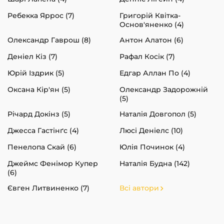
Ребекка Яррос (7)
Григорій Квітка-
Основ'яненко (4)
Олександр Гаврош (8)
Антон Алатон (6)
Деніел Кіз (7)
Рафал Косік (7)
Юрій Іздрик (5)
Едгар Аллан По (4)
Оксана Кір'ян (5)
Олександр Задорожній
(5)
Річард Докінз (5)
Наталія Довгопол (5)
Джесса Гастінґс (4)
Люсі Деніелс (10)
Пенелопа Скай (6)
Юлія Починок (4)
Джеймс Фенімор Купер
Наталія Будна (142)
(6)
Євген Литвиненко (7)
Всі автори