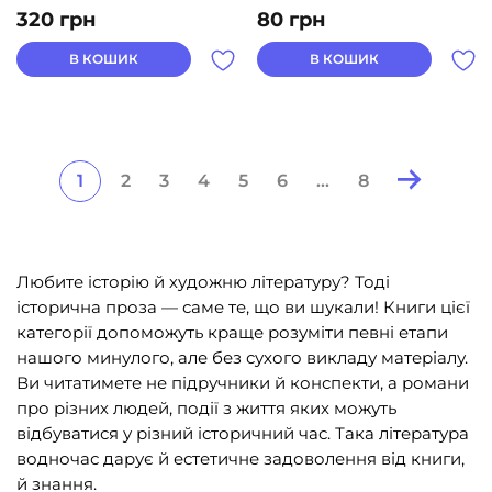
320
грн
80
грн
В КОШИК
В КОШИК
1
2
3
4
5
6
…
8
Posts
pagination
Любите історію й художню літературу? Тоді
історична проза — саме те, що ви шукали! Книги цієї
категорії допоможуть краще розуміти певні етапи
нашого минулого, але без сухого викладу матеріалу.
Ви читатимете не підручники й конспекти, а романи
про різних людей, події з життя яких можуть
відбуватися у різний історичний час. Така література
водночас дарує й естетичне задоволення від книги,
й знання.