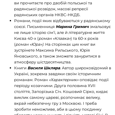
ви прочитаєте про двобій польської та
радянської розвідок, масові репресії
радянських органів НКВС-НКДБ.
Романи, події яких відбуваються у радянському
союзі. Письменниця
Марина Гримич
змальовує
не лише історію сім’ї, але й літературне життя
Києва 40-х (
роман «Клавка»
) та 60-х років
(
роман «Юра»)
. На сторінках цих книг ви
зустрінете Максима Рильського, Юрія
Яновського, а також зможете зануритися в
атмосферу шістдесятництва.
Книги
Василя Шкляра
. Автор широковідомий в
Україні, зокрема завдяки своїм історичним
романам. Роман
«Характерник»
оповідає події
періоду козаччини. Друга половина XVII
століття, Запорізька Січ. Кошовий Сірко, кидає
виклик самому цареві, розпочинає велику,
вкрай небезпечну гру з Москвою. І треба
зробити неможливе, аби в цьому поєдинку