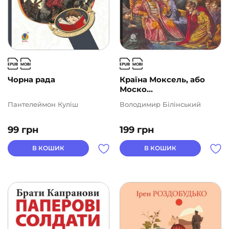
Чорна рада
Країна Моксель, або
Моско...
Пантелеймон Куліш
Володимир Білінський
99
грн
199
грн
В КОШИК
В КОШИК