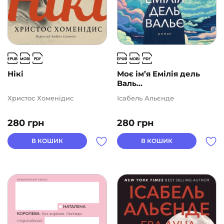
Нікі
Моє ім’я Емілія дель
Валь...
Христос Хоменідис
Ісабель Альєнде
280
грн
280
грн
В КОШИК
В КОШИК