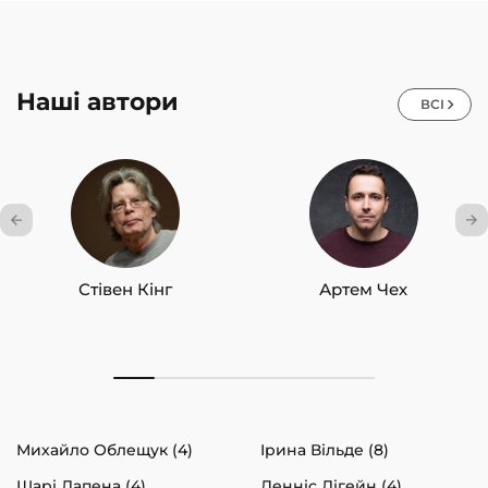
Наші автори
ВСІ
Стівен Кінг
Артем Чех
Михайло Облещук (4)
Ірина Вільде (8)
Шарі Лапена (4)
Денніс Лігейн (4)