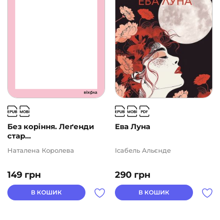
Без коріння. Леґенди
Ева Луна
стар...
Наталена Королева
Ісабель Альєнде
149
грн
290
грн
В КОШИК
В КОШИК