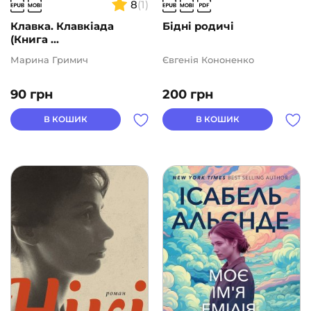
8
(1)
Клавка. Клавкіада
Бідні родичі
(Книга ...
Марина Гримич
Євгенія Кононенко
90
грн
200
грн
В КОШИК
В КОШИК