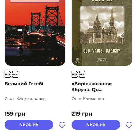
Подарункові сертифікати
(1)
ВИДАВНИЦТВА
АВТОРИ
ЦІНА
2
1000
Великий Гетсбі
«Вирівнювання»
Збруча. Qu...
Скотт Фіцджеральд
Олег Клименко
159
грн
219
грн
В КОШИК
В КОШИК