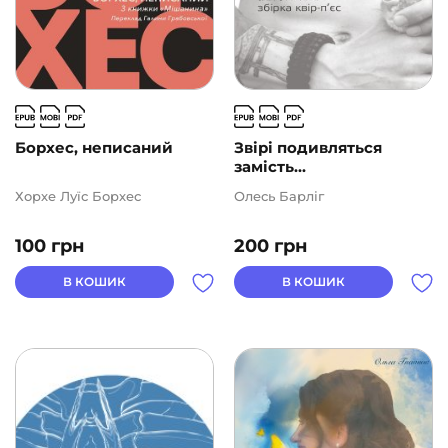
Борхес, неписаний
Звірі подивляться
замість...
Хорхе Луїс Борхес
Олесь Барліг
100
грн
200
грн
В КОШИК
В КОШИК