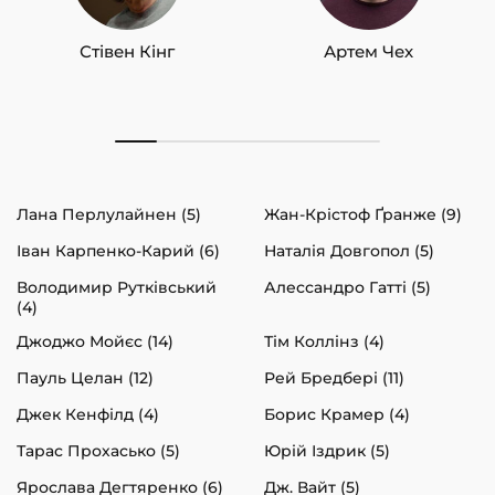
Стівен Кінг
Артем Чех
Лана Перлулайнен (5)
Жан-Крістоф Ґранже (9)
Іван Карпенко-Карий (6)
Наталія Довгопол (5)
Володимир Рутківський
Алессандро Гатті (5)
(4)
Джоджо Мойєс (14)
Тім Коллінз (4)
Пауль Целан (12)
Рей Бредбері (11)
Джек Кенфілд (4)
Борис Крамер (4)
Тарас Прохасько (5)
Юрій Іздрик (5)
Ярослава Дегтяренко (6)
Дж. Вайт (5)