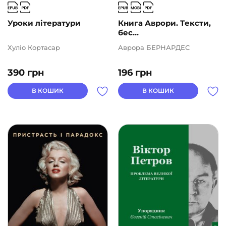
Уроки літератури
Книга Аврори. Тексти,
бес...
Хуліо Кортасар
Аврора БЕРНАРДЕС
390
грн
196
грн
В КОШИК
В КОШИК