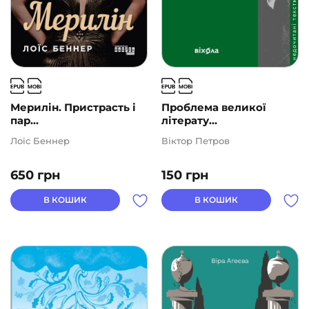
Мерилін. Пристрасть і
Проблема великої
пар...
літерату...
Лоїс Беннер
Віктор Петров
650
грн
150
грн
В КОШИК
В КОШИК