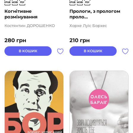
Когнітивне
Прологи, з прологом
розмінування
проло...
Костянтин ДОРОШЕНКО
Хорхе Луїс Борхес
280
грн
210
грн
В КОШИК
В КОШИК