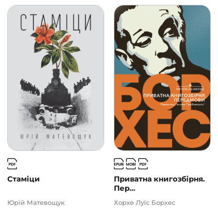
Стаміци
Приватна книгозбірня.
Пер...
Юрій Матевощук
Хорхе Луїс Борхес