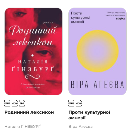
Родинний лексикон
Проти культурної
амнезії
Наталія ҐІНЗБУРҐ
Віра Агеєва