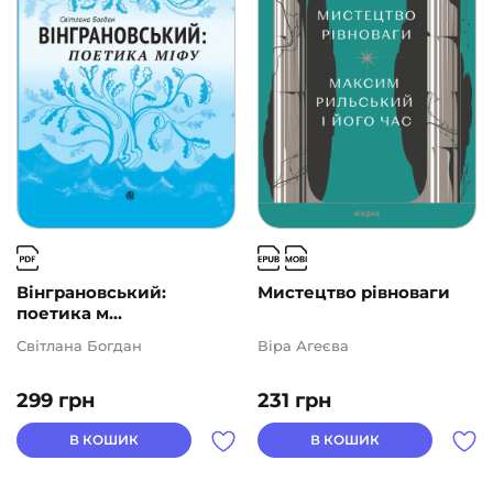
Вінграновський:
Мистецтво рівноваги
поетика м...
Світлана Богдан
Віра Агеєва
299
грн
231
грн
В КОШИК
В КОШИК