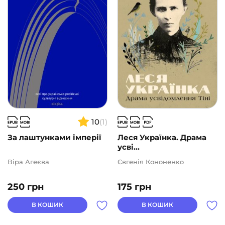
Подарункові сертифікати
(1)
ВИДАВНИЦТВА
АВТОРИ
ЦІНА
10
(1)
2
1000
За лаштунками імперії
Леся Українка. Драма
усві...
Віра Агеєва
Євгенія Кононенко
250
грн
175
грн
В КОШИК
В КОШИК