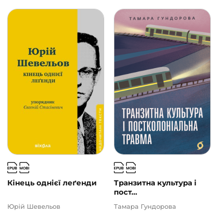
Кінець однієї леґенди
Транзитна культура і
пост...
Юрій Шевельов
Тамара Гундорова