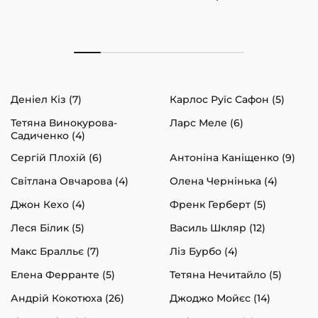
Деніел Кіз (7)
Карлос Руїс Сафон (5)
Тетяна Винокурова-
Ларс Меле (6)
Садиченко (4)
Сергій Плохій (6)
Антоніна Каніщенко (9)
Світлана Овчарова (4)
Олена Чернінька (4)
Джон Кехо (4)
Френк Герберт (5)
Леся Білик (5)
Василь Шкляр (12)
Макс Бралльє (7)
Ліз Бурбо (4)
Елена Ферранте (5)
Тетяна Нечитайло (5)
Андрій Кокотюха (26)
Джоджо Мойєс (14)