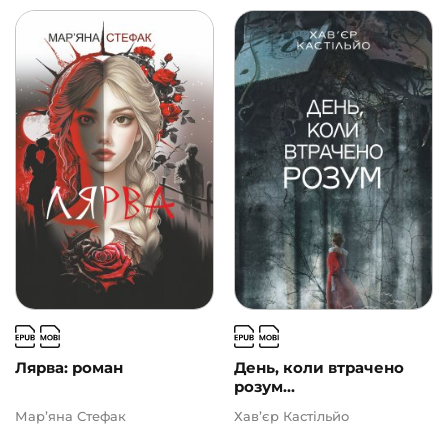
Лярва: роман
День, коли втрачено
розум...
Мар’яна Стефак
Хав’єр Кастільйо