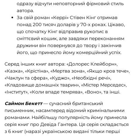
одразу відчути неповторний фірмовий стиль
автора.
За свій роман «Керрі» Стівен Кінг отримав
понад 200 тисяч доларів у 70-х роках. Цікаво,
що спочатку Кінг відправив рукопис в
сміттєвий кошик, але завдяки переконанням
дружини він повернувся до твору і закінчив
його, що принесло йому комерційний успіх.
Серед інших книг автора: «Долорес Клейборн»,
«Казка», «Крістіна», «Мертва зона», «Якщо кров тече»,
«Чаклун та сфера», «Куджо», «Необхідні речі»,
«Кладовище домашніх тварин», «Містер Мерседес»,
«Інститут», «Коли впаде темрява», «Воно», та інші.
Саймон Бекетт
— сучасний британський
письменник, насамперед відомий кримінальними
романами. Найбільшу популярність йому принесла
серія книг про Девіда Гантера. Ця серія складається
з 6 книг (наразі українською видані тільки перші