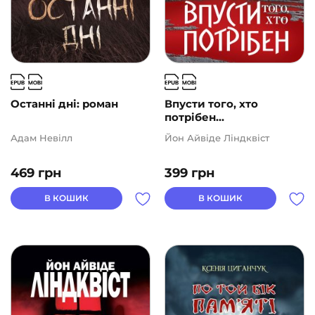
Останні дні: роман
Впусти того, хто
потрібен...
Адам Невілл
Йон Айвіде Ліндквіст
469
грн
399
грн
В КОШИК
В КОШИК