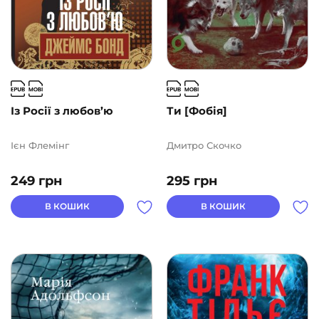
Із Росії з любов’ю
Ти [Фобія]
Ієн Флемінг
Дмитро Скочко
249
грн
295
грн
В КОШИК
В КОШИК