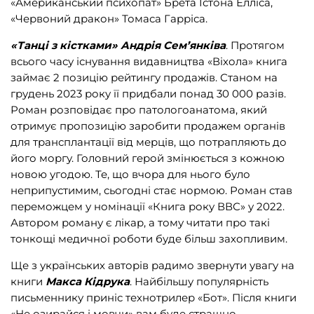
«Американський психопат» Б
рета Істона Елліса,
«Червоний дракон» Томаса Гарріса.
«Танці з кістками» Андрія Сем’янківа
. Протягом
всього часу існування видавництва «Віхола» книга
займає 2 позицію рейтингу продажів. Станом на
грудень 2023 року її придбали понад 30 000 разів.
Роман розповідає про патологоанатома, який
отримує пропозицію заробити продажем органів
для трансплантації від мерців, що потрапляють до
його моргу. Головний герой змінюється з кожною
новою угодою. Те, що вчора для нього було
неприпустимим, сьогодні стає нормою. Роман став
переможцем у номінації «Книга року ВВС» у 2022.
Автором роману є лікар, а тому читати про такі
тонкощі медичної роботи буде більш захопливим.
Ще з українських авторів радимо звернути увагу на
книги
Макса Кідрука
. Найбільшу популярність
письменнику приніс технотрилер «Бот». Після книги
«Не озирайся і мовчи» вам буде страшно