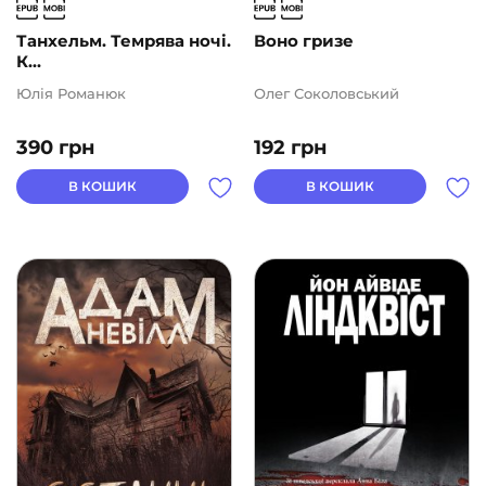
Танхельм. Темрява ночі.
Воно гризе
К...
Юлія Романюк
Олег Соколовський
390
грн
192
грн
В КОШИК
В КОШИК