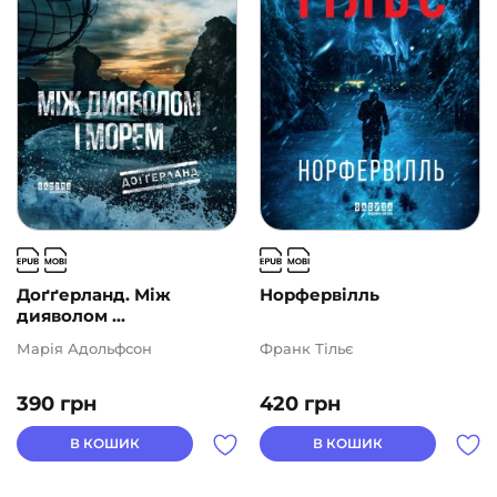
Доґґерланд. Між
Норфервілль
дияволом ...
Марія Адольфсон
Франк Тільє
390
грн
420
грн
В КОШИК
В КОШИК