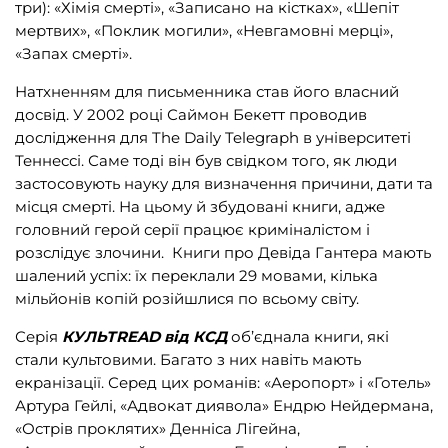
три):
«
Хімія смерті
»
,
«
Записано на кістках
»
,
«
Шепіт
мертвих
»
,
«
Поклик могили
»
,
«
Невгамовні мерці
»
,
«
Запах смерті
»
.
Натхненням для письменника став його власний
досвід. У 2002 році Саймон Бекетт проводив
дослідження для The Daily Telegraph в
університеті
Теннессі. Саме тоді він був свідком того, як люди
застосовують науку для визначення причини, дати та
місця смерті. На цьому й збудовані книги, адже
головний герой серії працює криміналістом і
розслідує злочини.
Книги про Девіда Гантера мають
шалений успіх: їх переклали 29 мовами, кілька
мільйонів копій розійшлися по всьому світу.
Серія
КУЛЬТREAD від КСД
об’єднала книги, які
стали культовими. Багато з них навіть мають
екранізації. Серед цих романів: «Аеропорт» і «Готель»
Артура Гейлі, «Адвокат диявола» Ендрю Нейдермана,
«Острів проклятих» Денніса Лігейна,