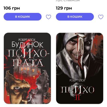
Луїс Стівенсон
106
грн
129
грн
В КОШИК
В КОШИК