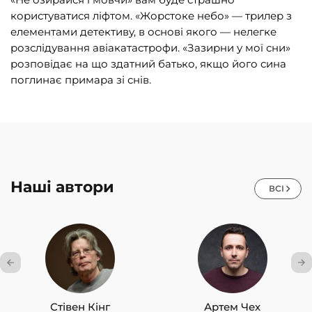
користуватися ліфтом. «Жорстоке небо» — трилер з
елементами детективу, в основі якого — нелегке
розслідування авіакатастрофи. «Зазирни у мої сни»
розповідає на що здатний б
атько, якщо його сина
поглина
є примара зі снів.
Наші автори
ВСІ
Стівен Кінг
Артем Чех