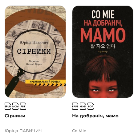
Сірники
На добраніч, мамо
Юріца ПАВИЧИЧ
Co Міе