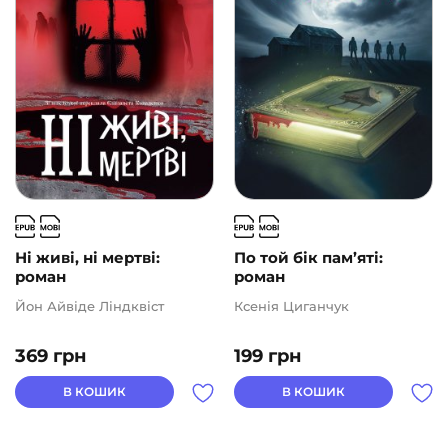
Ні живі, ні мертві:
По той бік пам’яті:
роман
роман
Йон Айвіде Ліндквіст
Ксенія Циганчук
369
грн
199
грн
В КОШИК
В КОШИК