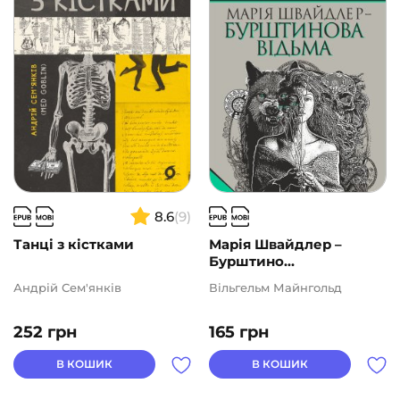
Подарункові сертифікати
(1)
ВИДАВНИЦТВА
АВТОРИ
ЦІНА
8.6
(9)
2
1000
Танці з кістками
Марія Швайдлер –
Бурштино...
Андрій Сем'янків
Вільгельм Майнгольд
252
грн
165
грн
В КОШИК
В КОШИК