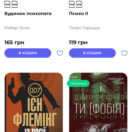
Будинок психопата
Психо ІІ
Роберт Блох
Петро Таращук
165
грн
119
грн
В КОШИК
В КОШИК
Новинка