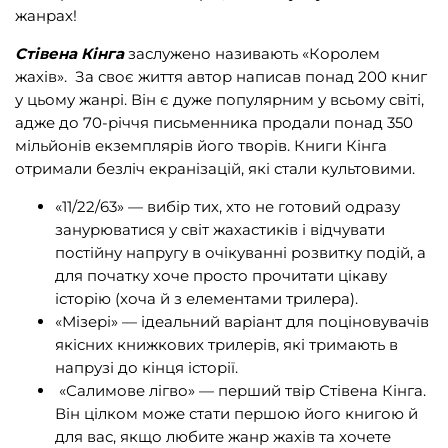
жанрах!
Стівена Кінга
заслужено називають «Королем
жахів». За своє життя автор написав понад 200 книг
у цьому жанрі. Він є дуже популярним у всьому світі,
адже до 70-річчя письменника продали понад 350
мільйонів екземплярів його творів. Книги Кінга
отримали безліч екранізацій, які стали культовими.
«11/22/63» — вибір тих, хто не готовий одразу
занурюватися у світ жахастиків і відчувати
постійну напругу в очікуванні розвитку подій, а
для початку хоче просто прочитати цікаву
історію (хоча й з елементами трилера).
«Мізері» — ідеальний варіант для поціновувачів
якісних книжкових трилерів, які тримають в
напрузі до кінця історії.
«Салимове лігво» — перший твір Стівена Кінга.
Він цілком може стати першою його книгою й
для вас, якщо любите жанр жахів та хочете