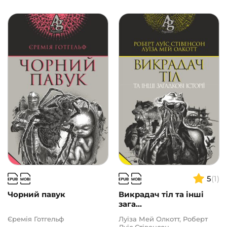
5
(1)
Чорний павук
Викрадач тіл та інші
зага...
Єремія Готгельф
Луїза Мей Олкотт, Роберт