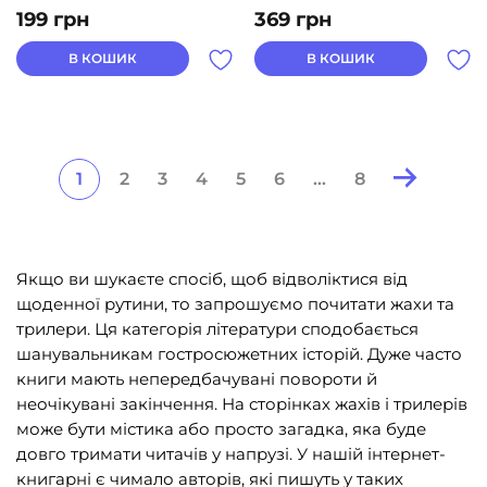
199
грн
369
грн
В КОШИК
В КОШИК
1
2
3
4
5
6
…
8
Posts
pagination
Якщо ви шукаєте спосіб, щоб відволіктися від
щоденної рутини, то запрошуємо почитати жахи та
трилери. Ця категорія літератури сподобається
шанувальникам гостросюжетних історій. Дуже часто
книги мають непередбачувані повороти й
неочікувані закінчення. На сторінках
жахів і трилерів
може бути містика або просто загадка, яка буде
довго тримати читачів у напрузі. У нашій інтернет-
книгарні є чимало авторів, які пишуть
у таких