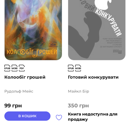
Колообіг грошей
Готовий конкурувати
Рудольф Мейс
Майкл Бір
99
грн
350
грн
Книга недоступна для
В КОШИК
продажу