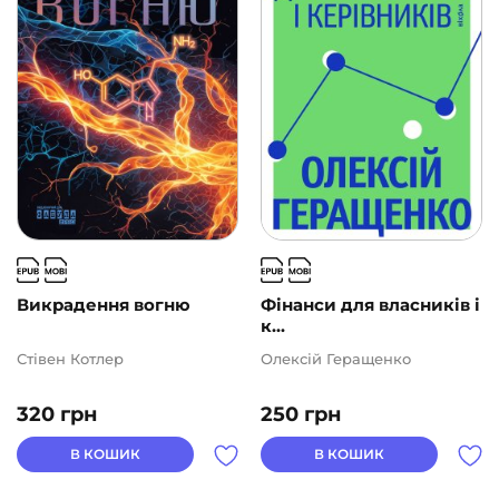
Подарункові сертифікати
(1)
ВИДАВНИЦТВА
АВТОРИ
ЦІНА
2
1000
Викрадення вогню
Фінанси для власників і
к...
Стівен Котлер
Олексій Геращенко
320
грн
250
грн
В КОШИК
В КОШИК