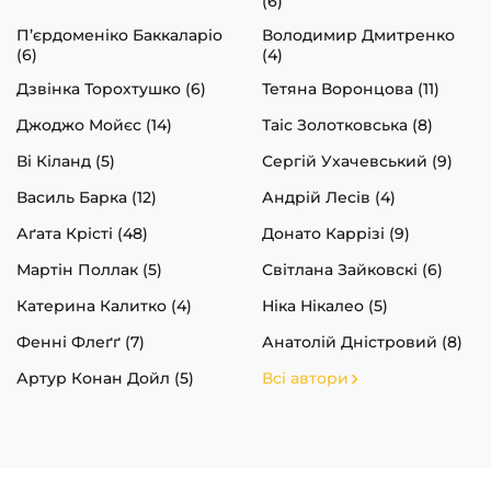
(6)
П’єрдоменіко Баккаларіо
Володимир Дмитренко
(6)
(4)
Дзвінка Торохтушко (6)
Тетяна Воронцова (11)
Джоджо Мойєс (14)
Таіс Золотковська (8)
Ві Кіланд (5)
Сергій Ухачевський (9)
Василь Барка (12)
Андрій Лесів (4)
Аґата Крісті (48)
Донато Каррізі (9)
Мартін Поллак (5)
Світлана Зайковскі (6)
Катерина Калитко (4)
Ніка Нікалео (5)
Фенні Флеґґ (7)
Анатолій Дністровий (8)
Артур Конан Дойл (5)
Всі автори