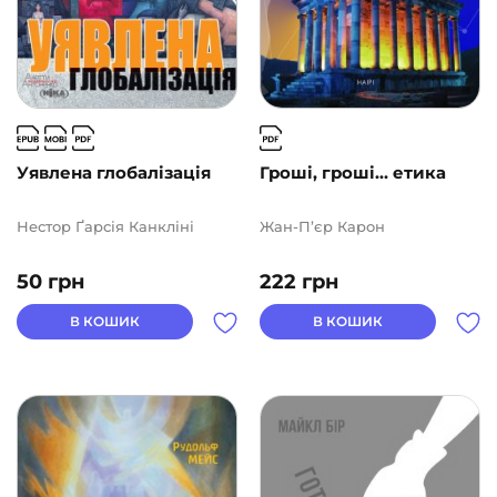
Уявлена глобалізація
Гроші, гроші… етика
Нестор Ґарсія Канкліні
Жан-П’єр Карон
50
грн
222
грн
В КОШИК
В КОШИК