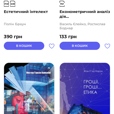
Естетичний інтелект
Економетричний аналіз
дія...
Полін Браун
Василь Єлейко, Ростислав
Боднар
390
грн
133
грн
В КОШИК
В КОШИК