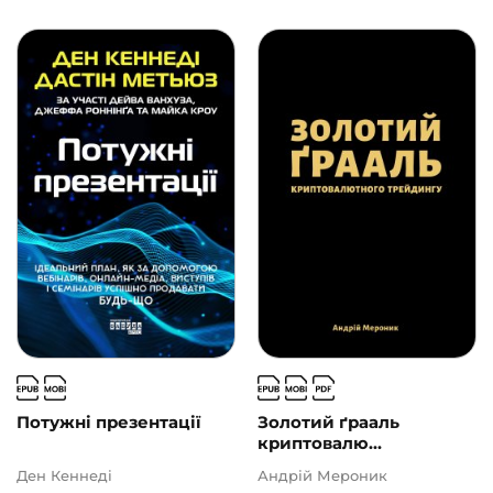
Потужні презентації
Золотий ґрааль
криптовалю...
Ден Кеннеді
Андрій Мероник