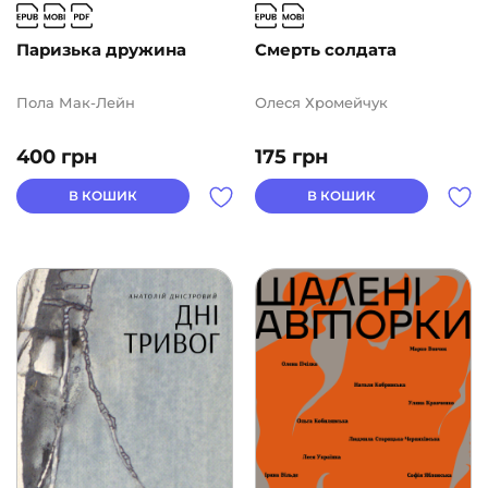
Паризька дружина
Смерть солдата
Пола Мак-Лейн
Олеся Хромейчук
400
грн
175
грн
В КОШИК
В КОШИК