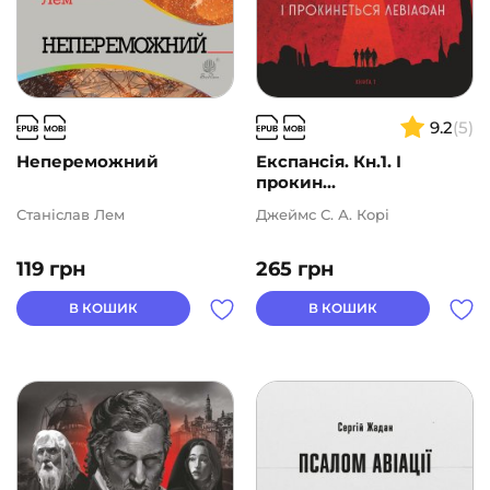
9.2
(5)
Непереможний
Експансія. Кн.1. І
прокин...
Станіслав Лем
Джеймс С. А. Корі
119
грн
265
грн
В КОШИК
В КОШИК