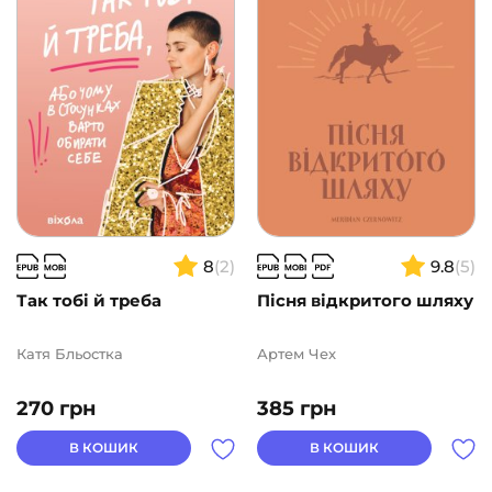
Подарункові сертифікати
(1)
ВИДАВНИЦТВА
АВТОРИ
ЦІНА
8
(2)
9.8
(5)
2
1000
Так тобі й треба
Пісня відкритого шляху
Катя Бльостка
Артем Чех
270
грн
385
грн
В КОШИК
В КОШИК