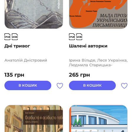
Дні тривог
Шалені авторки
Анатолій Дністровий
Ірина Вільде, Леся Українка,
Людмила Старицька-
Черняхівська, Людмила
135
грн
265
грн
Таран, Марко Вовчок,
Наталя Кобринська, Наталя
Романович-Ткаченко,
В КОШИК
В КОШИК
Оксана Забужко, Олена
Пчілка, Ольга Кобилянська,
Софія Яблонська, Уляна
Кравченко