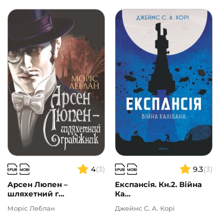
4
(3)
9.3
(3)
Арсен Люпен –
Експансія. Кн.2. Війна
шляхетний г...
Ка...
Моріс Леблан
Джеймс С. А. Корі