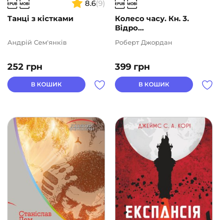
8.6
(9)
Танці з кістками
Колесо часу. Кн. 3.
Відро...
Андрій Сем'янків
Роберт Джордан
252
грн
399
грн
В КОШИК
В КОШИК