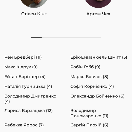
Стівен Кінг
Артем Чех
Рей Бредбері (11)
Ерік-Емманюель Шмітт (5)
Макс Кідрук (9)
Робін Гобб (9)
Ейтан Борітцер (4)
Марко Вовчок (8)
Наталія Гурницька (4)
Софія Корнієнко (4)
Володимир Дмитренко
Олександр Бойченко (6)
(4)
Лариса Варзацька (12)
Володимир
Пономаренко (11)
Ребекка Яррос (7)
Сергій Плохій (6)