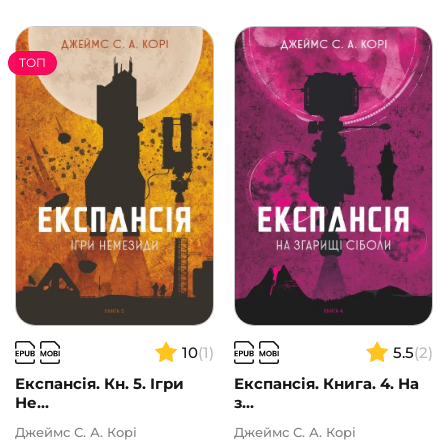
ТОП
10
(1)
5.5
(2)
Експансія. Кн. 5. Ігри
Експансія. Книга. 4. На
Не...
з...
Джеймс С. А. Корі
Джеймс С. А. Корі