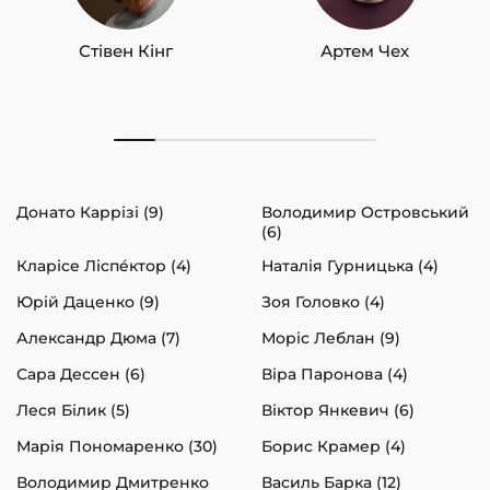
Стівен Кінг
Артем Чех
Донато Каррізі (9)
Володимир Островський
(6)
Кларісе Ліспéктор (4)
Наталія Гурницька (4)
Юрій Даценко (9)
Зоя Головко (4)
Александр Дюма (7)
Моріс Леблан (9)
Сара Дессен (6)
Віра Паронова (4)
Леся Білик (5)
Віктор Янкевич (6)
Марія Пономаренко (30)
Борис Крамер (4)
Володимир Дмитренко
Василь Барка (12)