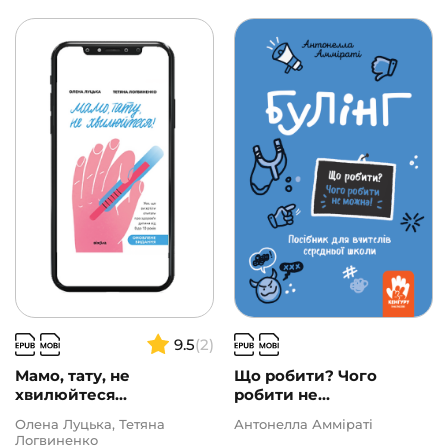
9.5
(2)
Мамо, тату, не
Що робити? Чого
хвилюйтеся...
робити не...
Олена Луцька, Тетяна
Антонелла Амміраті
Логвиненко