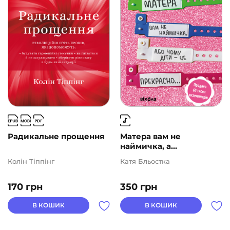
Радикальне прощення
Матера вам не
наймичка, а...
Колін Тіппінг
Катя Бльостка
170
грн
350
грн
В КОШИК
В КОШИК