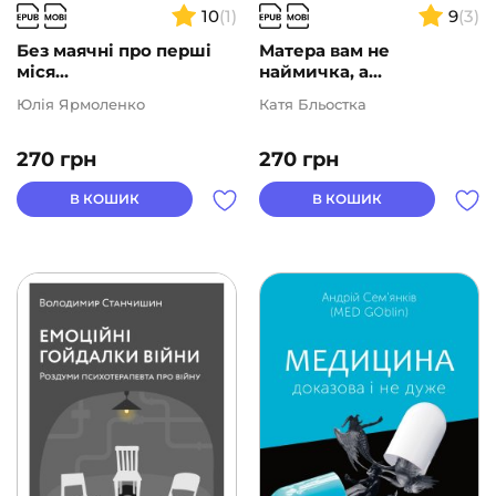
10
(1)
9
(3)
Без маячні про перші
Матера вам не
міся...
наймичка, а...
Юлія Ярмоленко
Катя Бльостка
270
грн
270
грн
В КОШИК
В КОШИК