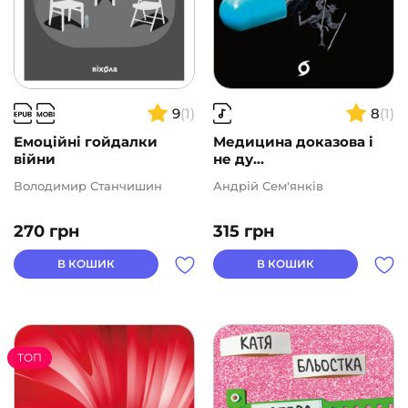
9
(1)
8
(1)
Емоційні гойдалки
Медицина доказова і
війни
не ду...
Володимир Станчишин
Андрій Сем'янків
270
грн
315
грн
В КОШИК
В КОШИК
ТОП