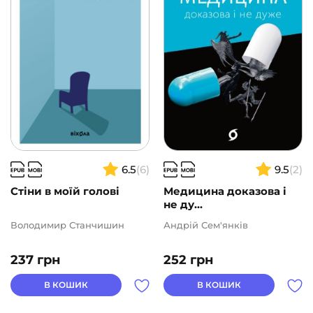
Подарункові сертифікати
(1)
ВИДАВНИЦТВА
АВТОРИ
ЦІНА
6.5
(6)
9.5
(2)
2
1000
Стіни в моїй голові
Медицина доказова і
не ду...
Володимир Станчишин
Андрій Сем'янків
237
грн
252
грн
В КОШИК
В КОШИК