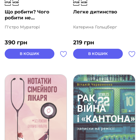
Що робити? Чого
Легке дитинство
робити не...
П'єтро Мураторі
Катерина Гольцберг
390
грн
219
грн
В КОШИК
В КОШИК