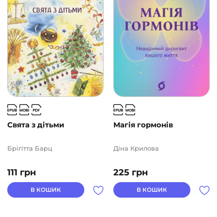
Свята з дітьми
Магія гормонів
Брігітта Барц
Діна Крилова
111
грн
225
грн
В КОШИК
В КОШИК