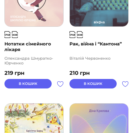
Нотатки сімейного
Рак, війна і “Кантона”
лікаря
Олександра Шмуратко-
Віталій Червоненко
Юрченко
219
грн
210
грн
В КОШИК
В КОШИК