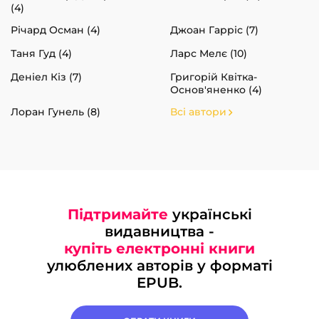
(4)
Річард Осман (4)
Джоан Гарріс (7)
Таня Гуд (4)
Ларс Мелє (10)
Деніел Кіз (7)
Григорій Квітка-
Основ'яненко (4)
Лоран Гунель (8)
Всі автори
Підтримайте
українські
видавництва -
купіть електронні книги
улюблених авторів у форматі
EPUB.