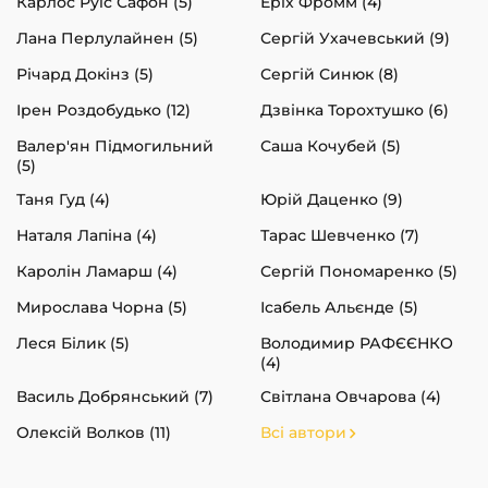
Карлос Руїс Сафон (5)
Еріх Фромм (4)
Лана Перлулайнен (5)
Сергій Ухачевський (9)
Річард Докінз (5)
Сергій Синюк (8)
Ірен Роздобудько (12)
Дзвінка Торохтушко (6)
Валер'ян Підмогильний
Саша Кочубей (5)
(5)
Таня Гуд (4)
Юрій Даценко (9)
Наталя Лапіна (4)
Тарас Шевченко (7)
Каролін Ламарш (4)
Сергій Пономаренко (5)
Мирослава Чорна (5)
Ісабель Альєнде (5)
Леся Білик (5)
Володимир РАФЄЄНКО
(4)
Василь Добрянський (7)
Світлана Овчарова (4)
Олексій Волков (11)
Всі автори