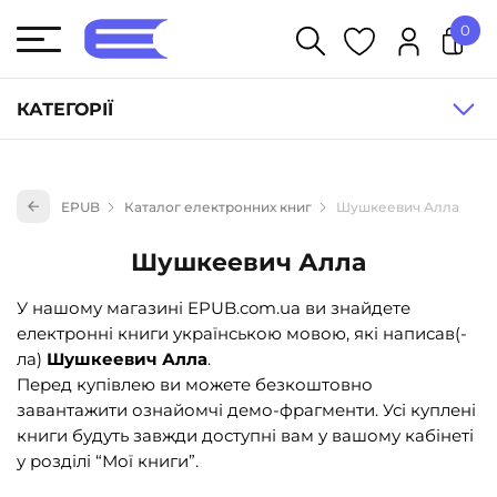
0
У кошику немає товарів.
КАТЕГОРІЇ
Художня література (1854)
EPUB
Каталог електронних книг
Шушкеевич Алла
Книги для дітей (836)
Книги для підлітків (240)
Шушкеевич Алла
Науково-популярна література (1015)
У нашому магазині EPUB.com.ua ви знайдете
Навчальна література та посібники (527)
електронні книги українською мовою, які написав(-
ла)
Шушкеевич Алла
.
Енциклопедії, довідники, словники (55)
Перед купівлею ви можете безкоштовно
Подарункові сертифікати (1)
завантажити ознайомчі демо-фрагменти. Усі куплені
книги будуть завжди доступні вам у вашому кабінеті
у розділі “Мої книги”.