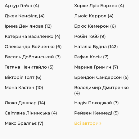
Артур Гейлі (4)
Хорхе Луїс Борхес (4)
Джек Кенфілд (4)
Льюїс Керрол (4)
Ірина Дем'янова (12)
Брюс Кемерон (6)
Катерина Василенко (4)
Робін Гобб (9)
Олександр Бойченко (6)
Наталія Будна (142)
Василь Добрянський (7)
Рафал Косік (7)
Тетяна Нечитайло (5)
Марина Гримич (7)
Вікторія Голт (6)
Брендон Сандерсон (5)
Мона Кастен (10)
Володимир Дмитренко
(4)
Люко Дашвар (14)
Надія Походжай (7)
Світлана Лінинська (4)
Рейвен Кеннеді (5)
Макс Бралльє (7)
Всі автори