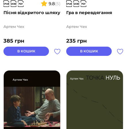
9.8
(5)
Пісня відкритого шляху
Гра в перевдягання
Артем Чех
Артем Чех
385
грн
235
грн
В КОШИК
В КОШИК