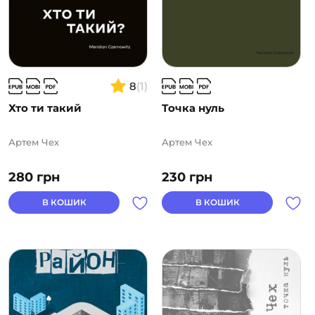
8
(1)
Хто ти такий
Точка нуль
Артем Чех
Артем Чех
280
грн
230
грн
В КОШИК
В КОШИК