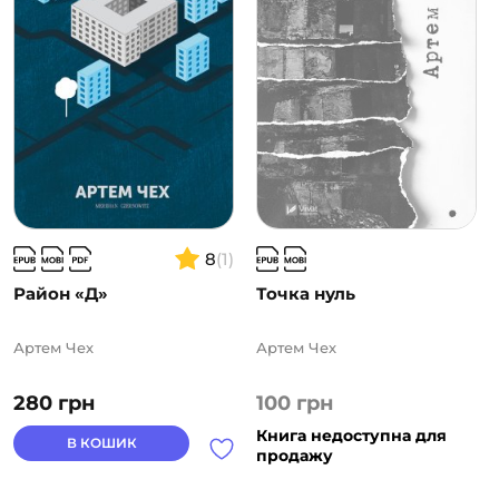
8
(1)
Район «Д»
Точка нуль
Артем Чех
Артем Чех
280
грн
100
грн
Книга недоступна для
В КОШИК
продажу