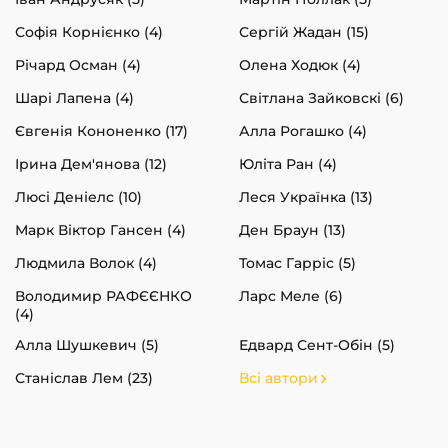
Софія Корнієнко (4)
Сергій Жадан (15)
Річард Осман (4)
Олена Ходюк (4)
Шарі Лапена (4)
Світлана Зайковскі (6)
Євгенія Кононенко (17)
Алла Рогашко (4)
Ірина Дем'янова (12)
Юліта Ран (4)
Люсі Деніелс (10)
Леся Українка (13)
Марк Віктор Гансен (4)
Ден Браун (13)
Людмила Волок (4)
Томас Гарріс (5)
Володимир РАФЄЄНКО
Ларс Меле (6)
(4)
Алла Шушкевич (5)
Едвард Сент-Обін (5)
Станіслав Лем (23)
Всі автори