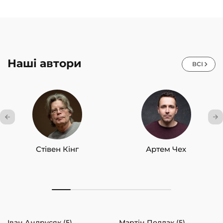
Наші автори
ВСІ
Стівен Кінг
Артем Чех
Іван Андрусяк (5)
Мартін Поллак (5)