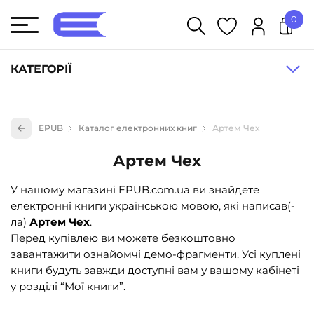
0
У кошику немає товарів.
КАТЕГОРІЇ
Художня література (1854)
EPUB
Каталог електронних книг
Артем Чех
Книги для дітей (836)
Артем Чех
Книги для підлітків (240)
Науково-популярна література (1015)
У нашому магазині EPUB.com.ua ви знайдете
електронні книги українською мовою, які написав(-
Навчальна література та посібники (527)
ла)
Артем Чех
.
Енциклопедії, довідники, словники (55)
Перед купівлею ви можете безкоштовно
завантажити ознайомчі демо-фрагменти. Усі куплені
Подарункові сертифікати (1)
книги будуть завжди доступні вам у вашому кабінеті
у розділі “Мої книги”.