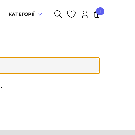
1
КАТЕГОРІЇ
×
Сьоме небо леді Арс
Разом:
50
грн
ОФОРМЛЕННЯ ЗАМОВЛЕННЯ
.