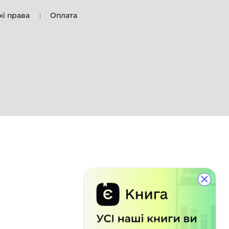
кі права
Оплата
×