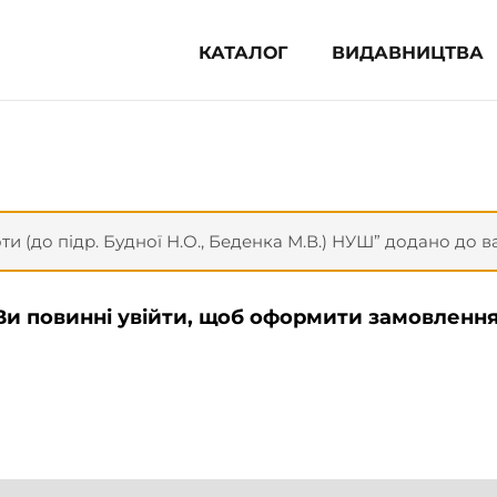
КАТАЛОГ
ВИДАВНИЦТВА
ня література (1854)
 для дітей (833)
 для підлітків (240)
во-популярна література (1015)
оти (до підр. Будної Н.О., Беденка М.В.) НУШ” додано до
альна література та посібники
Ви повинні увійти, щоб оформити замовлення
клопедії, довідники, словники
ункові сертифікати (1)