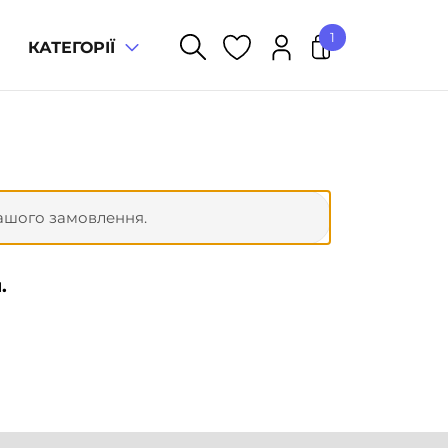
1
КАТЕГОРІЇ
Математика. 2 клас.
×
Діагностичні роботи (до
підр. Будної Н.О.,
Беденка М.В.) НУШ
 вашого замовлення.
Разом:
50
грн
ОФОРМЛЕННЯ ЗАМОВЛЕННЯ
.