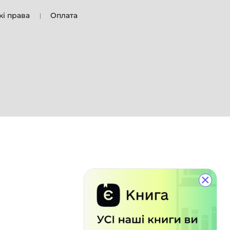
кі права
Оплата
×