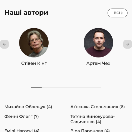
Наші автори
ВСІ
Стівен Кінг
Артем Чех
Михайло Облещук (4)
Аґнєшка Стельмашик (6)
Фенні Флеґґ (7)
Тетяна Винокурова-
Садиченко (4)
Емілі Наґоскі (4)
Віра Паронова (4)