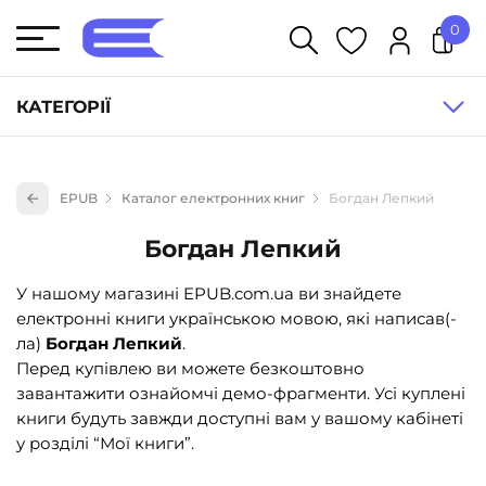
0
У кошику немає товарів.
КАТЕГОРІЇ
Художня література (1854)
EPUB
Каталог електронних книг
Богдан Лепкий
Книги для дітей (836)
Богдан Лепкий
Книги для підлітків (240)
Науково-популярна література (1015)
У нашому магазині EPUB.com.ua ви знайдете
електронні книги українською мовою, які написав(-
Навчальна література та посібники (527)
ла)
Богдан Лепкий
.
Енциклопедії, довідники, словники (55)
Перед купівлею ви можете безкоштовно
завантажити ознайомчі демо-фрагменти. Усі куплені
Подарункові сертифікати (1)
книги будуть завжди доступні вам у вашому кабінеті
у розділі “Мої книги”.