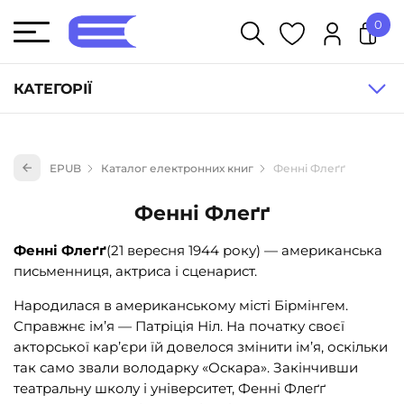
0
У кошику немає товарів.
КАТЕГОРІЇ
Художня література (1854)
EPUB
Каталог електронних книг
Фенні Флеґґ
Книги для дітей (836)
Книги для підлітків (240)
Фенні Флеґґ
Науково-популярна література (1015)
Фенні Флеґґ
(21 вересня 1944 року) — американська
Навчальна література та посібники (527)
письменниця, актриса і сценарист.
Енциклопедії, довідники, словники (55)
Народилася в американському місті Бірмінгем.
Справжнє ім’я — Патріція Ніл. На початку своєї
Подарункові сертифікати (1)
акторської кар’єри їй довелося змінити ім’я, оскільки
так само звали володарку «Оскара». Закінчивши
театральну школу і університет, Фенні Флеґґ