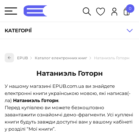
0
У кошику немає товарів.
КАТЕГОРІЇ
Художня література (1854)
EPUB
Каталог електронних книг
Натаниэль Готорн
Книги для дітей (833)
Книги для підлітків (240)
Натаниэль Готорн
Науково-популярна література (1015)
У нашому магазині EPUB.com.ua ви знайдете
Навчальна література та посібники (527)
електронні книги українською мовою, які написав(-
ла)
Натаниэль Готорн
.
Енциклопедії, довідники, словники (55)
Перед купівлею ви можете безкоштовно
Подарункові сертифікати (1)
завантажити ознайомчі демо-фрагменти. Усі куплені
книги будуть завжди доступні вам у вашому кабінеті
у розділі “Мої книги”.