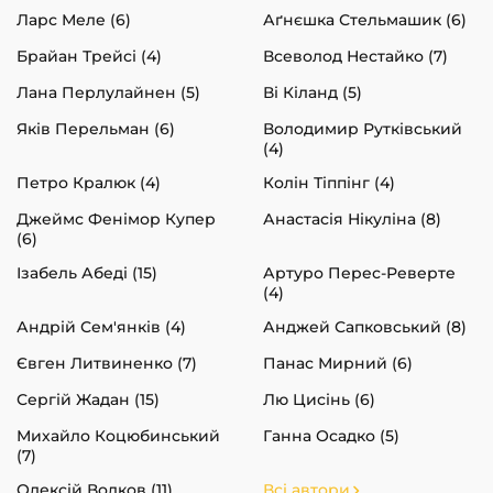
Ларс Меле (6)
Аґнєшка Стельмашик (6)
Брайан Трейсі (4)
Всеволод Нестайко (7)
Лана Перлулайнен (5)
Ві Кіланд (5)
Яків Перельман (6)
Володимир Рутківський
(4)
Петро Кралюк (4)
Колін Тіппінг (4)
Джеймс Фенімор Купер
Анастасія Нікуліна (8)
(6)
Ізабель Абеді (15)
Артуро Перес-Реверте
(4)
Андрій Сем'янків (4)
Анджей Сапковський (8)
Євген Литвиненко (7)
Панас Мирний (6)
Сергій Жадан (15)
Лю Цисінь (6)
Михайло Коцюбинський
Ганна Осадко (5)
(7)
Олексій Волков (11)
Всі автори