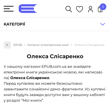
0
У кошику немає товарів.
КАТЕГОРІЇ
Художня література (1854)
EPUB
Каталог електронних книг
Олекса Слісаренко
Книги для дітей (836)
Олекса Слісаренко
Книги для підлітків (240)
Науково-популярна література (1015)
У нашому магазині EPUB.com.ua ви знайдете
електронні книги українською мовою, які написав(-
Навчальна література та посібники (527)
ла)
Олекса Слісаренко
.
Енциклопедії, довідники, словники (55)
Перед купівлею ви можете безкоштовно
завантажити ознайомчі демо-фрагменти. Усі куплені
Подарункові сертифікати (1)
книги будуть завжди доступні вам у вашому кабінеті
у розділі “Мої книги”.