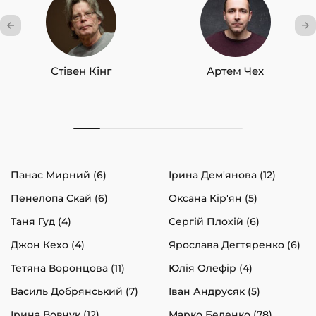
Стівен Кінг
Артем Чех
Панас Мирний (6)
Ірина Дем'янова (12)
Пенелопа Скай (6)
Оксана Кір'ян (5)
Таня Гуд (4)
Сергій Плохій (6)
Джон Кехо (4)
Ярослава Дегтяренко (6)
Тетяна Воронцова (11)
Юлія Олефір (4)
Василь Добрянський (7)
Іван Андрусяк (5)
Ірина Вовчук (12)
Марко Беденко (78)