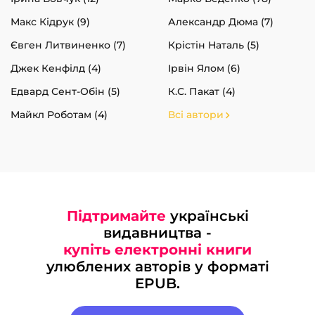
Макс Кідрук (9)
Александр Дюма (7)
Євген Литвиненко (7)
Крістін Наталь (5)
Джек Кенфілд (4)
Ірвін Ялом (6)
Едвард Сент-Обін (5)
К.С. Пакат (4)
Майкл Роботам (4)
Всі автори
Підтримайте
українські
видавництва -
купіть електронні книги
улюблених авторів у форматі
EPUB.