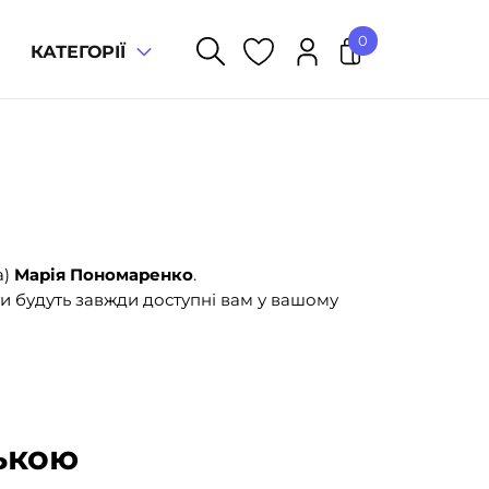
0
КАТЕГОРІЇ
У кошику немає товарів.
а)
Марія Пономаренко
.
и будуть завжди доступні вам у вашому
ькою