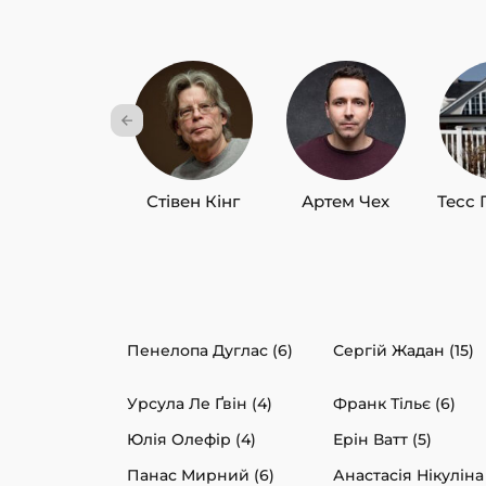
Стівен Кінг
Артем Чех
Тесс 
Пенелопа Дуглас (6)
Сергій Жадан (15)
Урсула Ле Ґвін (4)
Франк Тільє (6)
Юлія Олефір (4)
Ерін Ватт (5)
Панас Мирний (6)
Анастасія Нікуліна