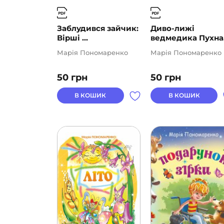
Заблудився зайчик:
Диво-лижі
Вірші ...
ведмедика Пухна.
Марія Пономаренко
Марія Пономаренко
50
грн
50
грн
В КОШИК
В КОШИК