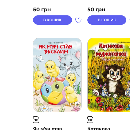
50
грн
50
грн
В КОШИК
В КОШИК
Як м’яч став
Котикова