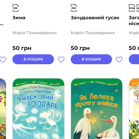
Зима
Зачудований гусак
Заг
..
нісе
Марія Пономаренко
Марія Пономаренко
Мар
50
грн
50
грн
50
В КОШИК
В КОШИК