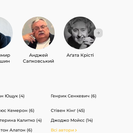
имир
Анджей
Аґата Крісті
Лю Цисін
ишин
Сапковський
ан Ющук (4)
Генрик Сенкевич (6)
юс Кемерон (6)
Стівен Кінг (45)
терина Калитко (4)
Джоджо Мойєс (14)
тон Алатон (6)
Всі автори