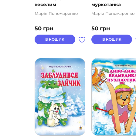
веселим
муркотанка
Марія Пономаренко
Марія Пономаренко
50
грн
50
грн
В КОШИК
В КОШИК