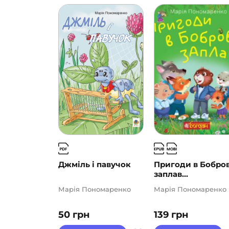
Джміль і павучок
Пригоди в Бобро
заплав...
Марія Пономаренко
Марія Пономаренко
50
грн
139
грн