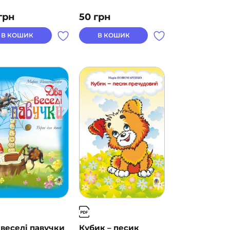
грн
50
грн
В КОШИК
В КОШИК
 веселі павучки
Кубик – песик