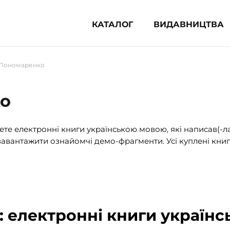
КАТАЛОГ
ВИДАВНИЦТВА
ня література (1854)
 Пономаренко
 для дітей (833)
 для підлітків (240)
ко
во-популярна література (1015)
альна література та посібники
те електронні книги українською мовою, які написав(-л
авантажити ознайомчі демо-фрагменти. Усі куплені книг
клопедії, довідники, словники
ункові сертифікати (1)
 електронні книги українс