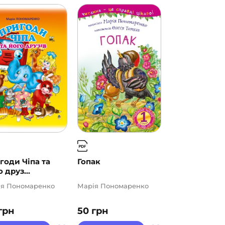
годи Чіпа та
Гопак
 друз...
ія Пономаренко
Марія Пономаренко
грн
50
грн