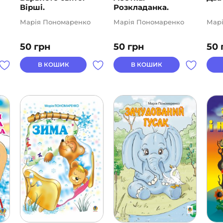
Вірші.
Розкладанка.
Марія Пономаренко
Марія Пономаренко
Мар
50
грн
50
грн
50
В КОШИК
В КОШИК