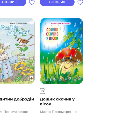
В КОШИК
В КОШИК
дитий добродій
Дощик скочив у
лісок
ія Пономаренко
Марія Пономаренко