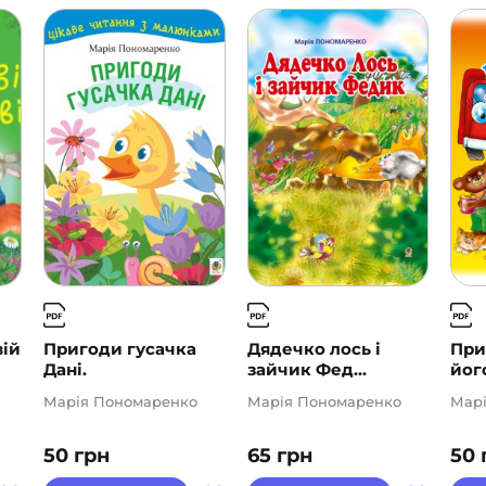
вій
Пригоди гусачка
Дядечко лось і
При
Дані.
зайчик Фед...
його
Марія Пономаренко
Марія Пономаренко
Мар
50
грн
65
грн
50