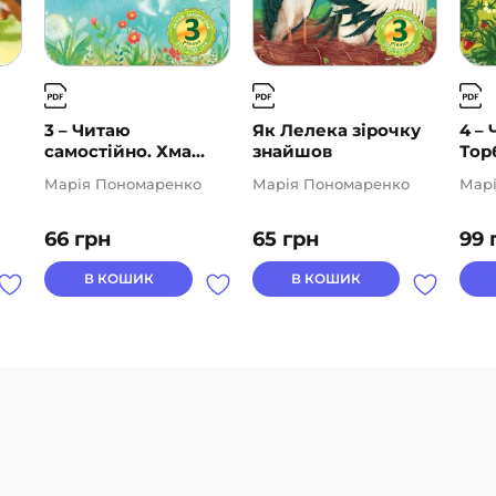
3 – Читаю
Як Лелека зірочку
4 –
самостійно. Хма...
знайшов
Торб
Марія Пономаренко
Марія Пономаренко
Мар
66
грн
65
грн
99
В КОШИК
В КОШИК