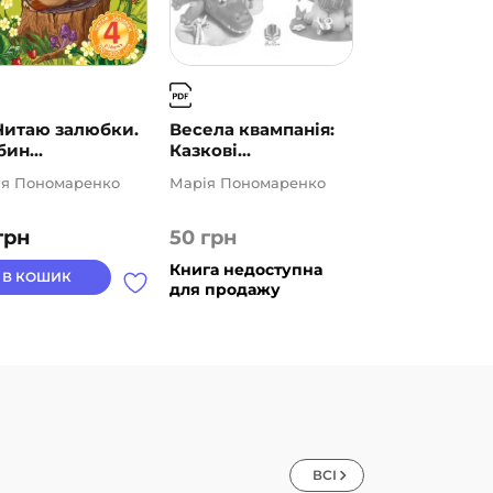
 Читаю залюбки.
Весела квампанія:
ин...
Казкові...
ія Пономаренко
Марія Пономаренко
грн
50
грн
Книга недоступна
В КОШИК
для продажу
ВСІ