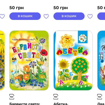
50
грн
50
грн
50
В КОШИК
В КОШИК
Барвисте свято:
Абетка.
Два