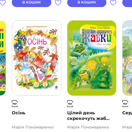
В КОШИК
В КОШИК
Осінь
Цілий день
Сер
скрекочуть жаб...
Марія Пономаренко
Марія Пономаренко
Мар