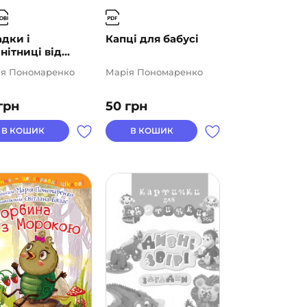
адки і
Капці для бабусі
нітниці від...
ія Пономаренко
Марія Пономаренко
грн
50
грн
В КОШИК
В КОШИК