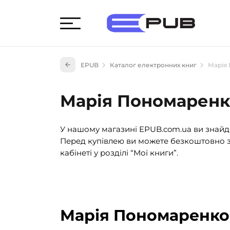
Худож
EPUB
Каталог електронних книг
Марія
Книги
Книги
Марія Пономарен
Науко
Навч
У нашому магазині EPUB.com.ua ви знайде
(527)
Перед купівлею ви можете безкоштовно з
Енци
кабінеті у розділі “Мої книги”.
(55)
Подар
Марія Пономаренко: