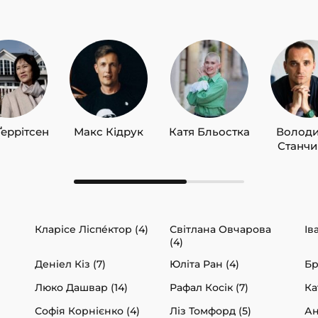
Ґеррітсен
Макс Кідрук
Катя Бльостка
Волод
Станч
Кларісе Ліспéктор (4)
Світлана Овчарова
Ів
(4)
Деніел Кіз (7)
Юліта Ран (4)
Бр
Люко Дашвар (14)
Рафал Косік (7)
Ка
Софія Корнієнко (4)
Ліз Томфорд (5)
Ан