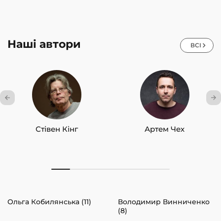
по всьому світу та отримала схвальні відгуки
критиків. Видання «The New York Times» визнало
книжку бестселером.
Наші автори
ВСІ
Сама ж авторка двічі ставала фіналісткою
престижної Пулітцерівської премії та була
відзначена різноманітними літературними
нагородами.
У своїй книжці «
Бог ніколи не моргає. 50 уроків, які
змінять твоє життя
» Регіна Бретт перетворила 50
уроків на глибоко особисті, зворушливі, іноді смішні
Стівен Кінг
Артем Чех
есе. Захоплююча, мудра, оптимістична книжка
змушує читачів задуматися над своїм життям, як
можна зробити його ще цікавішим і кращим.
Електронні книги
Регіни Бретт
можна купити на
нашому сайті.
Ольга Кобилянська (11)
Володимир Винниченко
(8)