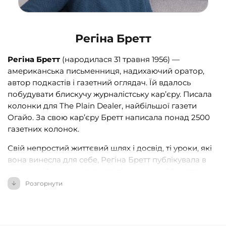
Регіна Бретт
Регіна Бретт
(народилася 31 травня 1956) —
американська письменниця, надихаючий оратор,
автор подкастів і газетний оглядач. Їй вдалось
побудувати блискучу журналістську кар’єру. Писала
колонки для The Plain Dealer, найбільшої газети
Огайо. За свою кар’єру Бретт написала понад 2500
газетних колонок.
Свій непростий життєвий шлях і досвід, ті уроки, які
вона винесла для себе, Регіна Бретт публікувала в
авторській колонці в газеті
під назвою «50 життєвих
уроків», яка одразу стала однією з найпопулярніших
Розгорнути
в історії видання.
Дебютна книжка
«
Бог ніколи не моргає. 50 уроків,
які змінять твоє життя
»
здобула визнання читачів