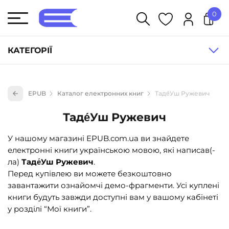
0
У кошику немає товарів.
КАТЕГОРІЇ
Художня література (1854)
EPUB
Каталог електронних книг
Таде́Уш Ружевич
Книги для дітей (835)
Таде́Уш Ружевич
Книги для підлітків (240)
Науково-популярна література (1015)
У нашому магазині EPUB.com.ua ви знайдете
електронні книги українською мовою, які написав(-
Навчальна література та посібники (527)
ла)
Таде́Уш Ружевич
.
Енциклопедії, довідники, словники (55)
Перед купівлею ви можете безкоштовно
завантажити ознайомчі демо-фрагменти. Усі куплені
Подарункові сертифікати (1)
книги будуть завжди доступні вам у вашому кабінеті
у розділі “Мої книги”.