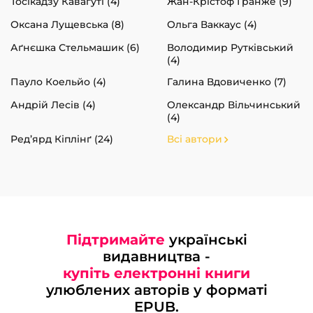
Тосікадзу Кавагуті (4)
Жан-Крістоф Ґранже (9)
Оксана Лущевська (8)
Ольга Ваккаус (4)
Аґнєшка Стельмашик (6)
Володимир Рутківський
(4)
Пауло Коельйо (4)
Галина Вдовиченко (7)
Андрій Лесів (4)
Олександр Вільчинський
(4)
Ред’ярд Кіплінґ (24)
Всі автори
Підтримайте
українські
видавництва -
купіть електронні книги
улюблених авторів у форматі
EPUB.