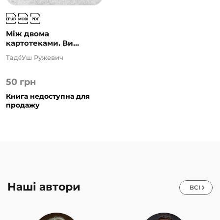
Між двома
картотеками. Ви...
Таде́Уш Ружевич
50
грн
Книга недоступна для
продажу
Наші автори
ВСІ