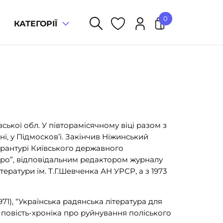
0
КАТЕГОРІЇ
У кошику немає товарів.
ської обл. У півторамісячному віці разом з
ні, у Підмосков’ї. Закінчив Ніжинський
пірантурі Київського державного
іпро”, відповідальним редактором журналу
ітератури ім. Т.Г.Шевченка АН УРСР, а з 1973
1971), “Українська радянська література для
” – повість-хроніка про руйнування поліського