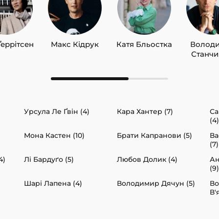
Ґеррітсен
Макс Кідрук
Катя Бльостка
Волод
Станч
Урсула Ле Ґвін (4)
Кара Хантер (7)
Са
(4)
Мона Кастен (10)
Брати Капранови (5)
Ва
(7)
4)
Лі Бардуґо (5)
Любов Долик (4)
Ан
(9)
Шарі Лапена (4)
Володимир Дячун (5)
В
В'