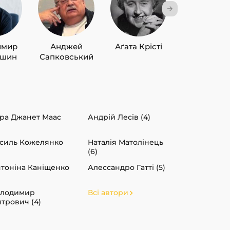
имир
Анджей
Аґата Крісті
Лю Цисін
ишин
Сапковський
ра Джанет Маас
Андрій Лесів (4)
силь Кожелянко
Наталія Матолінець
(6)
тоніна Каніщенко
Алессандро Гатті (5)
олодимир
Всі автори
ятрович (4)