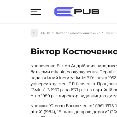
Худож
EPUB
Каталог електронних книг
Вікто
Книги
Книги
Віктор Костюченк
Науко
Навч
Костюченко Віктор Андрійович народився 1 
(527)
батьками втік від розкуркулення. Перші сі
Енци
педагогічний інститут ім. М.В.Гоголя в 1
(55)
університету імені Т.Г.Шевченка. Працюв
Подар
“Зміна”. З 1963 р. по 1971 р. − на партійні
р. по 1989 р. − директор видавництва дитя
Книжки: “Степан Васильченко” (1961, 1975, 1
дітей” (1984), “Біль аж до краю дороги” (2