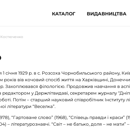
КАТАЛОГ
ВИДАВНИЦТВА
ня література (1854)
р Костюченко
 для дітей (835)
 для підлітків (240)
о
во-популярна література (1015)
альна література та посібники
січня 1929 р. в с. Розсоха Чорнобильського району, Київ
м років вів кочовий спосіб життя на Харківщині, Донеччи
клопедії, довідники, словники
952 р. Захоплювався філологією. Продовжив навчання в ас
ав редактором у Держлітвидаві, секретарем журналу “Дн
ункові сертифікати (1)
й роботі. Потім – старший науковий співробітник Інституту л
чої літератури “Веселка”.
978), “Гартоване слово” (1968), “Співець правди і краси” (
004) – літературознавчі. “Світ – не батько, доля – не мати