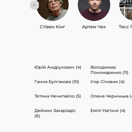
Стівен Кінг
Артем Чех
Тесс 
Юрій Андрухович (4)
Володимир
Пономаренко (11)
Ганна Булгакова (10)
Ігор Січовик (4)
Тетяна Нечитайло (5)
Олена Чернінька (
Деймон Захаріадіс
Емілі Наґоскі (4)
(6)