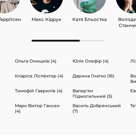
Ґеррітсен
Макс Кідрук
Катя Бльостка
Волод
Станч
Ольга Онишків (4)
Юлія Олефір (4)
Лі
Кларісе Ліспéктор (4)
Дарина Гнатко (16)
В
Ви
Тимофій Гаврилів (4)
Валер'ян
Єв
Підмогильний (5)
Марк Віктор Гансен
Василь Добрянський
Те
(4)
(7)