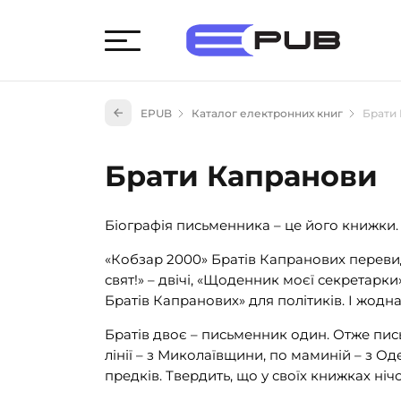
Худож
EPUB
Каталог електронних книг
Брати
Книги
Книги
Брати Капранови
Науко
Навч
Біографія письменника – це його книжки.
(527)
«Кобзар 2000» Братів Капранових перевида
Енци
(55)
свят!» – двічі, «Щоденник моєї секретарки»,
Братів Капранових» для політиків. І жодна
Подар
Братів двоє – письменник один. Отже пис
лінії – з Миколаївщини, по маминій – з О
предків. Твердить, що у своїх книжках нічо