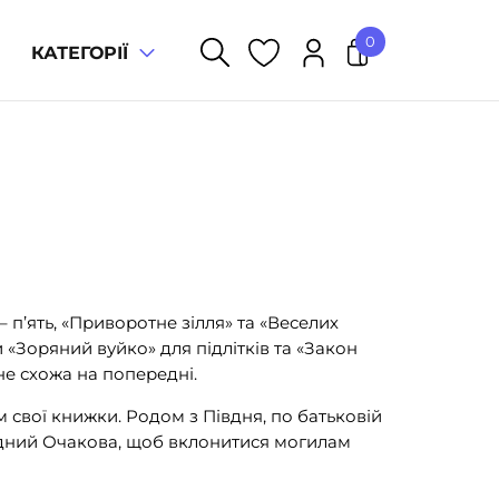
0
КАТЕГОРІЇ
У кошику немає товарів.
 п’ять, «Приворотне зілля» та «Веселих
ли «Зоряний вуйко» для підлітків та «Закон
 не схожа на попередні.
свої книжки. Родом з Півдня, по батьковій
 рідний Очакова, щоб вклонитися могилам