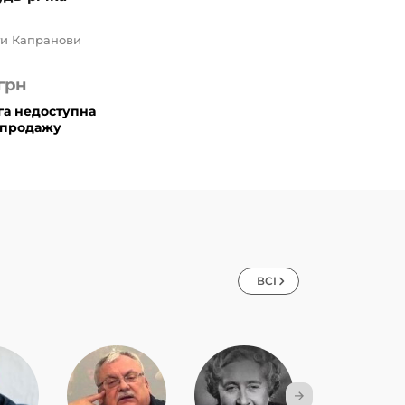
и Капранови
грн
га недоступна
 продажу
ВСІ