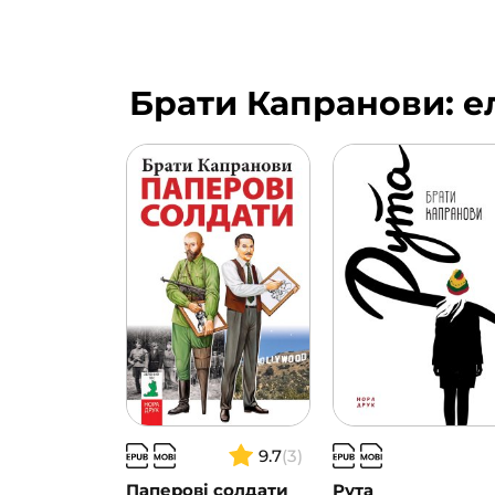
Брати Капранови: е
9.7
(3)
Паперові солдати
Рута