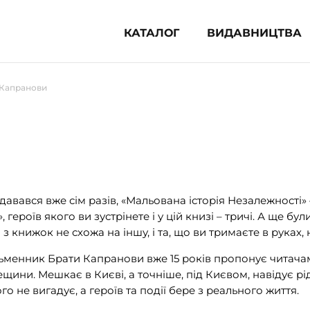
КАТАЛОГ
ВИДАВНИЦТВА
ня література (1854)
 Капранови
 для дітей (836)
 для підлітків (240)
во-популярна література (1015)
альна література та посібники
вався вже сім разів, «Мальована історія Незалежності» –
клопедії, довідники, словники
 героїв якого ви зустрінете і у цій книзі – тричі. А ще бу
 з книжок не схожа на іншу, і та, що ви тримаєте в руках,
ункові сертифікати (1)
ьменник Брати Капранови вже 15 років пропонує читачам 
дещини. Мешкає в Києві, а точніше, під Києвом, навідує
го не вигадує, а героїв та події бере з реального життя.