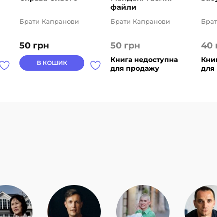
файли
Брати Капранови
Брати Капранови
Брат
50
грн
50
грн
40
Книга недоступна
Кни
В КОШИК
для продажу
для