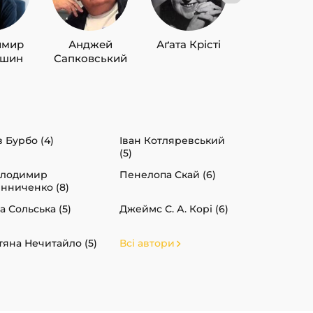
имир
Анджей
Аґата Крісті
Лю Цисін
ишин
Сапковський
з Бурбо (4)
Іван Котляревський
(5)
олодимир
Пенелопа Скай (6)
нниченко (8)
а Сольська (5)
Джеймс С. А. Корі (6)
тяна Нечитайло (5)
Всі автори