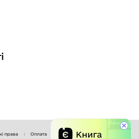
і
×
кі права
Оплата