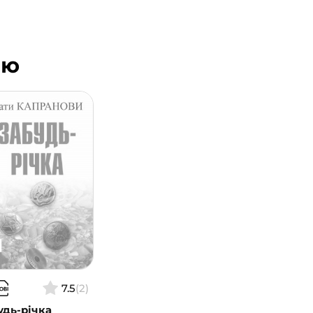
ою
7.5
(2)
удь-річка