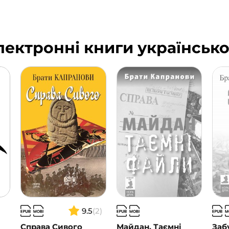
лектронні книги українськ
9.5
(2)
Справа Сивого
Майдан. Таємні
Заб