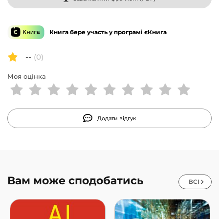
Книга бере участь у програмі єКнига
--
(0)
Моя оцінка
Додати відгук
Вам може сподобатись
ВСІ