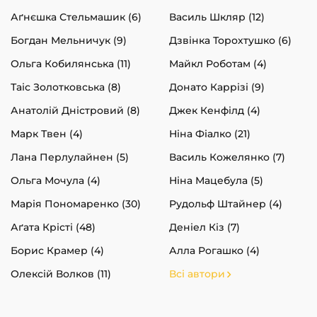
Аґнєшка Стельмашик (6)
Василь Шкляр (12)
Богдан Мельничук (9)
Дзвінка Торохтушко (6)
Ольга Кобилянська (11)
Майкл Роботам (4)
Таіс Золотковська (8)
Донато Каррізі (9)
Анатолій Дністровий (8)
Джек Кенфілд (4)
Марк Твен (4)
Ніна Фіалко (21)
Лана Перлулайнен (5)
Василь Кожелянко (7)
Ольга Мочула (4)
Ніна Мацебула (5)
Марія Пономаренко (30)
Рудольф Штайнер (4)
Аґата Крісті (48)
Деніел Кіз (7)
Борис Крамер (4)
Алла Рогашко (4)
Олексій Волков (11)
Всі автори