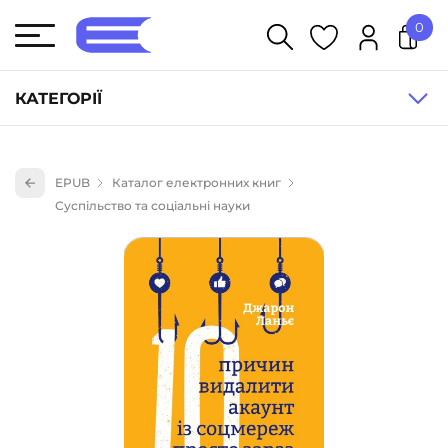
0
У кошику немає товарів.
КАТЕГОРІЇ
Художня література (1854)
EPUB
Каталог електронних книг
Книги для дітей (835)
Суспільство та соціальні науки
Книги для підлітків (240)
Науково-популярна література (1015)
Навчальна література та посібники (527)
Енциклопедії, довідники, словники (55)
Подарункові сертифікати (1)