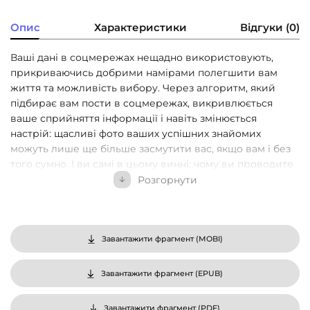
Опис
Характеристики
Відгуки (0)
Ваші дані в соцмережах нещадно використовують,
прикриваючись добрими намірами полегшити вам
життя та можливість вибору. Через алгоритм, який
підбирає вам пости в соцмережах, викривлюється
ваше сприйняття інформації і навіть змінюється
настрій: щасливі фото ваших успішних знайомих
можуть лише ще більше засмутити вас, якщо вам і без
того сумно. І ви самі в цьому винні: чому ви проводите
весь вільний час у соцмережах?
Розгорнути
Автор цієї книжки Джарон Ланьє наводить
альтернативний спосіб ефективно використовувати
нові технології та позбутися залежності від сповіщень,
Завантажити фрагмент (
MOBI
)
лайків і решти дофамінових гачків. А ще розповідає, як
бути «котиком», — незалежним і свідомим.
Завантажити фрагмент (
EPUB
)
Завантажити фрагмент (
PDF
)