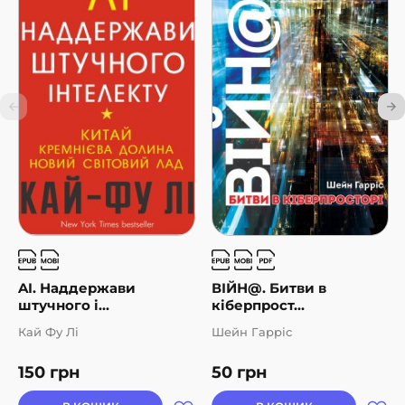
AI. Наддержави
ВІЙН@. Битви в
штучного і...
кіберпрост...
Кай Фу Лі
Шейн Гарріс
150
грн
50
грн