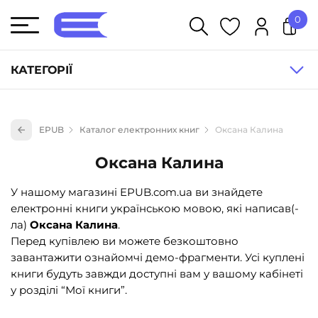
0
У кошику немає товарів.
КАТЕГОРІЇ
Художня література (1854)
EPUB
Каталог електронних книг
Оксана Калина
Книги для дітей (835)
Оксана Калина
Книги для підлітків (240)
Науково-популярна література (1015)
У нашому магазині EPUB.com.ua ви знайдете
електронні книги українською мовою, які написав(-
Навчальна література та посібники (527)
ла)
Оксана Калина
.
Енциклопедії, довідники, словники (55)
Перед купівлею ви можете безкоштовно
завантажити ознайомчі демо-фрагменти. Усі куплені
Подарункові сертифікати (1)
книги будуть завжди доступні вам у вашому кабінеті
у розділі “Мої книги”.