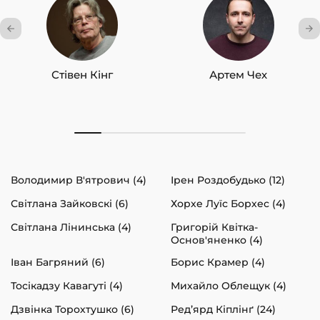
Стівен Кінг
Артем Чех
Володимир В'ятрович (4)
Ірен Роздобудько (12)
Світлана Зайковскі (6)
Хорхе Луїс Борхес (4)
Світлана Лінинська (4)
Григорій Квітка-
Основ'яненко (4)
Іван Багряний (6)
Борис Крамер (4)
Тосікадзу Кавагуті (4)
Михайло Облещук (4)
Дзвінка Торохтушко (6)
Ред’ярд Кіплінґ (24)