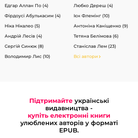
Едгар Аллан По (4)
Любко Дереш (4)
Фірдоусі Абулькасим (4)
Ієн Флемінг (10)
Ніка Нікалео (5)
Антоніна Каніщенко (9)
Андрій Лесів (4)
Тетяна Белімова (6)
Сергій Синюк (8)
Станіслав Лем (23)
Володимир Лис (10)
Всі автори
Підтримайте
українські
видавництва -
купіть електронні книги
улюблених авторів у форматі
EPUB.