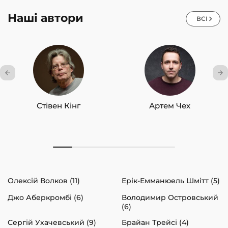
Наші автори
ВСІ
Стівен Кінг
Артем Чех
Олексій Волков (11)
Ерік-Емманюель Шмітт (5)
Джо Аберкромбі (6)
Володимир Островський
(6)
Сергій Ухачевський (9)
Брайан Трейсі (4)