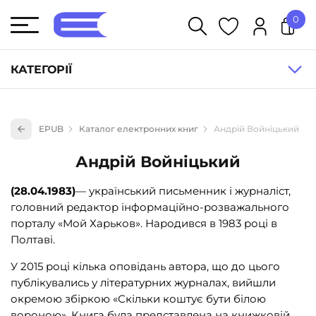
0
У кошику немає товарів.
КАТЕГОРІЇ
Художня література (1854)
EPUB
Каталог електронних книг
Андрій Войніцький
Книги для дітей (835)
Андрій Войніцький
Книги для підлітків (240)
Науково-популярна література (1015)
(28.04.1983)
— український письменник і журналіст,
головний редактор інформаційно-розважального
Навчальна література та посібники (527)
порталу «Мой Харьков». Народився в 1983 році в
Енциклопедії, довідники, словники (55)
Полтаві.
Подарункові сертифікати (1)
У 2015 році кілька оповідань автора, що до цього
публікувались у літературних журналах, вийшли
окремою збіркою «Скільки коштує бути білою
вороною». Книга була представлена на книжковій