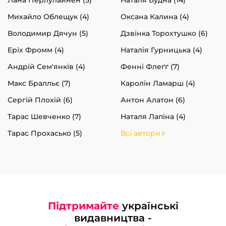
Михайло Облещук (4)
Оксана Калина (4)
Володимир Дячун (5)
Дзвінка Торохтушко (6)
Еріх Фромм (4)
Наталія Гурницька (4)
Андрій Сем'янків (4)
Фенні Флеґґ (7)
Макс Бралльє (7)
Каролін Ламарш (4)
Сергій Плохій (6)
Антон Алатон (6)
Тарас Шевченко (7)
Наталя Лапіна (4)
Тарас Прохасько (5)
Всі автори
Підтримайте
українські
видавництва -