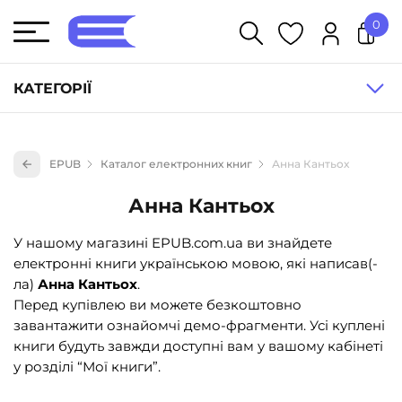
0
У кошику немає товарів.
КАТЕГОРІЇ
Художня література (1854)
EPUB
Каталог електронних книг
Анна Кантьох
Книги для дітей (836)
Анна Кантьох
Книги для підлітків (240)
Науково-популярна література (1015)
У нашому магазині EPUB.com.ua ви знайдете
електронні книги українською мовою, які написав(-
Навчальна література та посібники (527)
ла)
Анна Кантьох
.
Енциклопедії, довідники, словники (55)
Перед купівлею ви можете безкоштовно
завантажити ознайомчі демо-фрагменти. Усі куплені
Подарункові сертифікати (1)
книги будуть завжди доступні вам у вашому кабінеті
у розділі “Мої книги”.