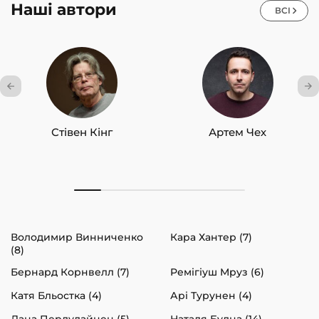
Наші автори
ВСІ
Стівен Кінг
Артем Чех
Володимир Винниченко
Кара Хантер (7)
(8)
Бернард Корнвелл (7)
Ремігіуш Мруз (6)
Катя Бльостка (4)
Арі Турунен (4)
Лана Перлулайнен (5)
Наталя Будна (14)