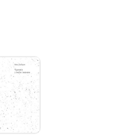
кій прозі, де майстерно розкриває історію
нків та мотивації дій своїх героїв. Серед
Особисто я, особисто тобі» (2013), «Рольові
ших побачень
» (2017), «
Чоловік з моїм
 іменем» (2019, «Vivat» каже: «
Все, що я
 література, але гадаю, що це своєрідна
спериментував із жанрами, тематикою,
у, що хочу писати тільки схожі на цю
ного замовлення на нашому сайті.