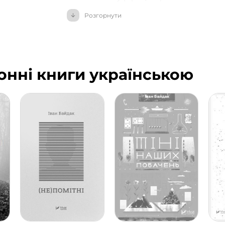
У своїй творчості надає перевагу корот
Розгорнути
непересічної особистості, психологію вчи
його творів приємно здивують читачів: «
ігри» (2014), «Псевдонім» (2016), «
Тіні на
іменем
» (2019), «
(Не)помітні
» (2021).
ронні книги українською
Сам автор про свою книгу «Чоловік з моїм
написав до цього – це, звісно, непогана
хитавиця, просто пошук себе. Там я ек
лексикою. Але, зрештою, дійшов висновк
книги».
Ця та інші книги доступні для електрон
Надихайся. Дізнавайся. Розвивайся.