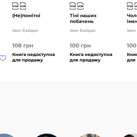
(Не)помітні
Тіні наших
Чол
побачень
іме
Іван Байдак
Іван Байдак
Іван
108
грн
100
грн
10
Книга недоступна
Книга недоступна
Кни
для продажу
для продажу
для