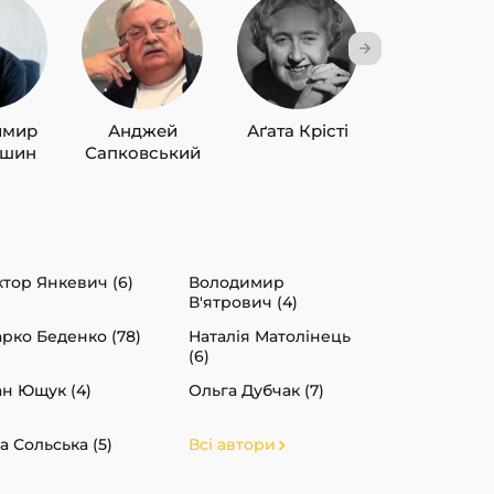
имир
Анджей
Аґата Крісті
Лю Цисін
ишин
Сапковський
ктор Янкевич (6)
Володимир
В'ятрович (4)
рко Беденко (78)
Наталія Матолінець
(6)
ан Ющук (4)
Ольга Дубчак (7)
а Сольська (5)
Всі автори