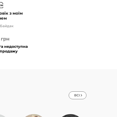
овік з моїм
нем
 Байдак
0
грн
га недоступна
 продажу
ВСІ