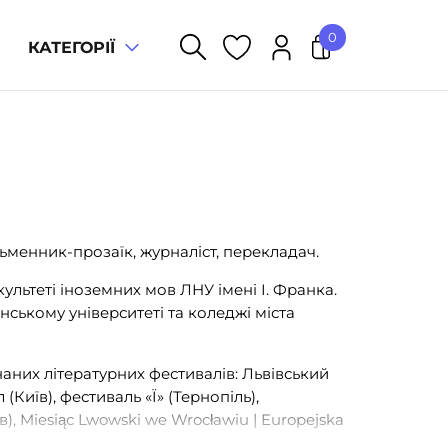
0
КАТЕГОРІЇ
У кошику немає товарів.
ьменник-прозаїк, журналіст, перекладач.
ультеті іноземних мов ЛНУ імені І. Франка.
ському університеті та коледжі міста
аних літературних фестивалів: Львівський
(Київ), фестиваль «Ї» (Тернопіль),
ів), Miesiąc Lwowski we Wrocławiu | Europejska