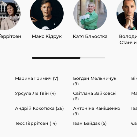
Ґеррітсен
Макс Кідрук
Катя Бльостка
Волод
Станч
Марина Гримич (7)
Богдан Мельничук
Ві
(9)
Урсула Ле Ґвін (4)
Світлана Зайковскі
Ма
(6)
Андрій Кокотюха (26)
Антоніна Каніщенко
Ів
(9)
Тесс Ґеррітсен (14)
Іван Байдак (5)
Єв