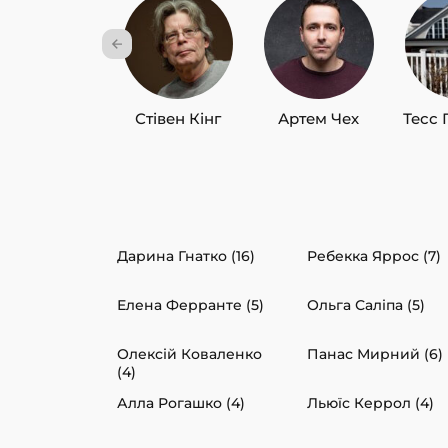
Стівен Кінг
Артем Чех
Тесс 
Дарина Гнатко (16)
Ребекка Яррос (7)
Елена Ферранте (5)
Ольга Саліпа (5)
Олексій Коваленко
Панас Мирний (6)
(4)
Алла Рогашко (4)
Льюїс Керрол (4)