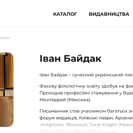
КАТАЛОГ
ВИДАВНИЦТВА
ня література (1854)
айдак
 для дітей (836)
 для підлітків (240)
Іван Байдак
во-популярна література (1015)
альна література та посібники
Іван Байдак – сучасний український пис
Фахову філологічну освіту здобув на фак
клопедії, довідники, словники
Проходив професійні стажування у Віден
Монтеррей (Мексика).
ункові сертифікати (1)
Письменник став учасником багатьох зн
форум видавців, Київські лаври, Арсенал 
«Artgnosis» (Вінниця), Targi Książki (Крак
Stolica Kultury (Вроцлав) та інших.