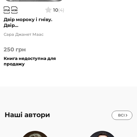
10
(4)
Двір мороку і гніву.
Двір...
Сара Джанет Маас
250
грн
Книга недоступна для
продажу
Наші автори
ВСІ