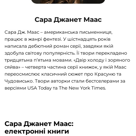
Сара Джанет Маас
Сара Дж. Маас – американська письменниця,
працює в жанрі фентезі. У шістнадцять років
написала дебютний роман серії, завдяки якій
здобула світову популярність. Її твори перекладено
тридцятьма п’ятьма мовами. «Двір холоду і зоряного
сяйва» – четверта частина серії книжок, у якій Маас
переосмислює класичний сюжет про Красуню та
Чудовисько. Твори авторки стали бестселерами за
версіями USA Today та The New York Times.
Сара Джанет Маас:
електронні книги