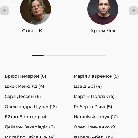
Стівен Кінг
Артем Чех
Брюс Кемерон (6)
Марія Лавренюк (5)
Джек Кенфілд (4)
Давід Брі (4)
Сара Дессен (6)
Мартін Поллак (5)
Олександра Шутко (16)
Роберто Річчі (5)
Ейтан Борітцер (4)
Наталія Андрук (10)
Деймон Захаріадіс (6)
Олег Клименко (9)
Михайло Облещук (4)
Ізабель Абеді (15)