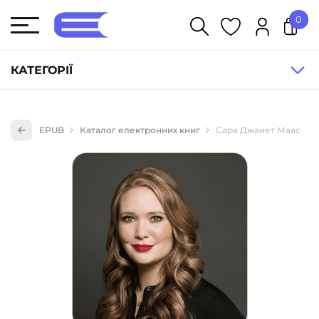
0
У кошику немає товарів.
КАТЕГОРІЇ
Художня література (1854)
EPUB
Каталог електронних книг
Сара Джанет Маас
Книги для дітей (836)
Книги для підлітків (240)
Науково-популярна література (1015)
Навчальна література та посібники (527)
Енциклопедії, довідники, словники (55)
Подарункові сертифікати (1)