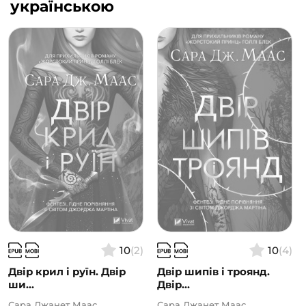
українською
10
(2)
10
(4)
Двір крил і руїн. Двір
Двір шипів і троянд.
ши...
Двір...
Сара Джанет Маас
Сара Джанет Маас