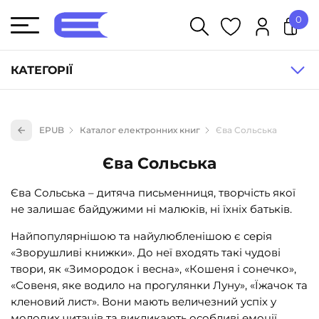
0
У кошику немає товарів.
КАТЕГОРІЇ
Художня література (1854)
EPUB
Каталог електронних книг
Єва Сольська
Книги для дітей (836)
Єва Сольська
Книги для підлітків (240)
Науково-популярна література (1015)
Єва Сольська – дитяча письменниця, творчість якої
не залишає байдужими ні малюків, ні їхніх батьків.
Навчальна література та посібники (527)
Енциклопедії, довідники, словники (55)
Найпопулярнішою та найулюбленішою є серія
«Зворушливі книжки». До неї входять такі чудові
Подарункові сертифікати (1)
твори, як «Зимородок і весна», «Кошеня і сонечко»,
«Совеня, яке водило на прогулянки Луну», «Їжачок та
кленовий лист». Вони мають величезний успіх у
молодих читачів та викликають особливі емоції.