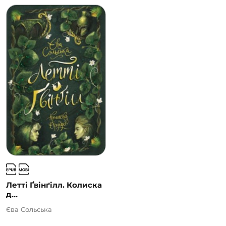
Летті Ґвінґілл. Колиска
д...
Єва Сольська