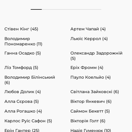
Стівен Кінг (45)
Артем Чапай (4)
Володимир
Льюїс Керрол (4)
Пономаренко (11)
Ганна Осадко (5)
Олександр Задорожній
(5)
Ліз Томфорд (5)
Еріх Фромм (4)
Володимир Білінський
Пауло Коельйо (4)
(6)
Любов Долик (4)
Світлана Зайковскі (6)
Алла Сєрова (5)
Віктор Янкевич (6)
Алла Рогашко (4)
Саймон Бекетт (5)
Карлос Руїс Сафон (5)
Вікторія Голт (6)
Ерін Гантер (25)
Надія Гуменюк (10)