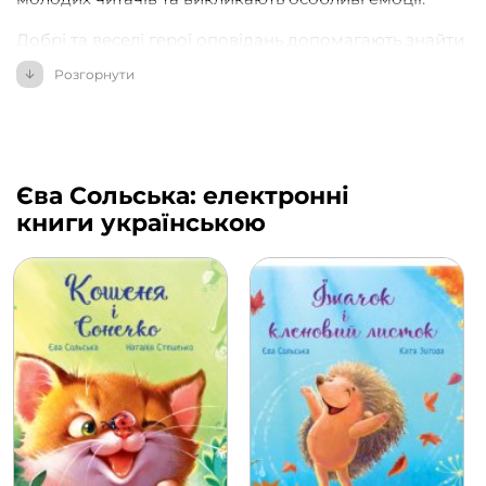
Добрі та веселі герої оповідань допомагають знайти
відповіді на багато питань, підіймають настрій та
Розгорнути
вчать дружити.
Єва Сольська: електронні
книги українською