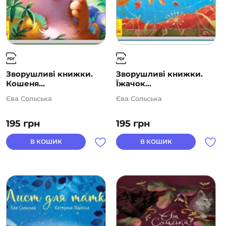
Зворушливі книжки.
Зворушливі книжки.
Кошеня...
Їжачок...
Єва Сольська
Єва Сольська
195
грн
195
грн
В КОШИК
В КОШИК