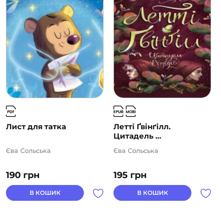
Лист для татка
Летті Ґвінґілл.
Цитадель ...
Єва Сольська
Єва Сольська
190
грн
195
грн
В КОШИК
В КОШИК