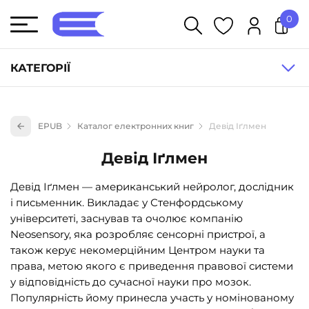
0
У кошику немає товарів.
КАТЕГОРІЇ
Художня література (1854)
EPUB
Каталог електронних книг
Девід Іґлмен
Книги для дітей (833)
Девід Іґлмен
Книги для підлітків (240)
Науково-популярна література (1015)
Девід Іґлмен — американський нейролог, дослідник
і письменник. Викладає у Стенфордському
Навчальна література та посібники (527)
університеті, заснував та очолює компанію
Енциклопедії, довідники, словники (55)
Neosensory, яка розробляє сенсорні пристрої, а
також керує некомерційним Центром науки та
Подарункові сертифікати (1)
права, метою якого є приведення правової системи
у відповідність до сучасної науки про мозок.
Популярність йому принесла участь у номінованому