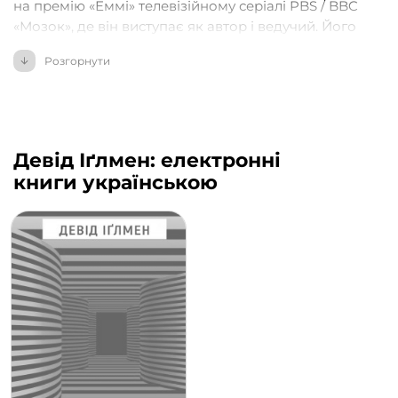
на премію «Еммі» телевізійному серіалі PBS / BBC
«Мозок», де він виступає як автор і ведучий. Його
книги не раз ставали бестселерами The New York
Розгорнути
Times, та перекладені 32 мовами.
Девід Іґлмен: електронні
книги українською