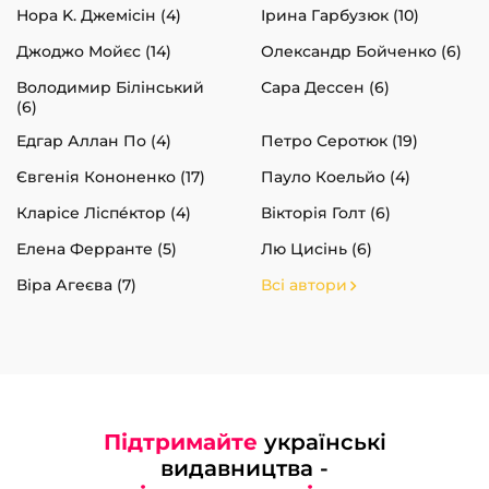
Нора K. Джемісін (4)
Ірина Гарбузюк (10)
Джоджо Мойєс (14)
Олександр Бойченко (6)
Володимир Білінський
Сара Дессен (6)
(6)
Едгар Аллан По (4)
Петро Серотюк (19)
Євгенія Кононенко (17)
Пауло Коельйо (4)
Кларісе Ліспéктор (4)
Вікторія Голт (6)
Елена Ферранте (5)
Лю Цисінь (6)
Віра Агеєва (7)
Всі автори
Підтримайте
українські
видавництва -