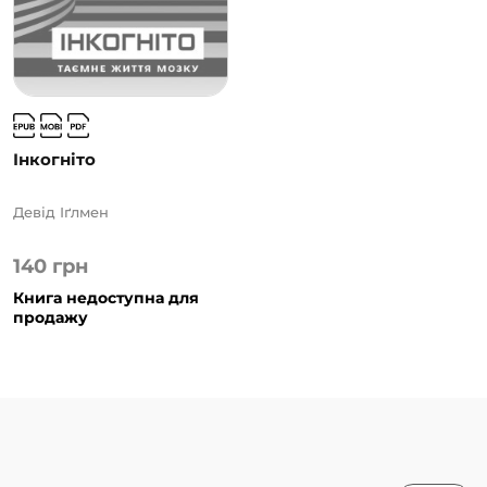
Інкогніто
Девід Іґлмен
140
грн
Книга недоступна для
продажу