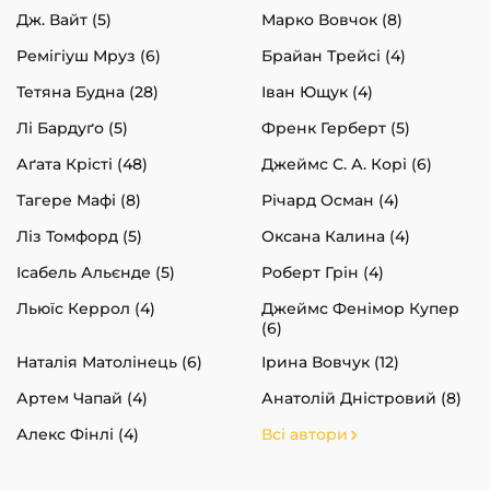
Дж. Вайт (5)
Марко Вовчок (8)
Ремігіуш Мруз (6)
Брайан Трейсі (4)
Тетяна Будна (28)
Іван Ющук (4)
Лі Бардуґо (5)
Френк Герберт (5)
Аґата Крісті (48)
Джеймс С. А. Корі (6)
Тагере Мафі (8)
Річард Осман (4)
Ліз Томфорд (5)
Оксана Калина (4)
Ісабель Альєнде (5)
Роберт Грін (4)
Льюїс Керрол (4)
Джеймс Фенімор Купер
(6)
Наталія Матолінець (6)
Ірина Вовчук (12)
Артем Чапай (4)
Анатолій Дністровий (8)
Алекс Фінлі (4)
Всі автори