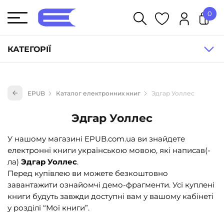
0
У кошику немає товарів.
КАТЕГОРІЇ
Художня література (1854)
EPUB
Каталог електронних книг
Эдгар Уоллес
Книги для дітей (836)
Книги для підлітків (240)
Эдгар Уоллес
Науково-популярна література (1015)
У нашому магазині EPUB.com.ua ви знайдете
Навчальна література та посібники (527)
електронні книги українською мовою, які написав(-
ла)
Эдгар Уоллес
.
Енциклопедії, довідники, словники (55)
Перед купівлею ви можете безкоштовно
Подарункові сертифікати (1)
завантажити ознайомчі демо-фрагменти. Усі куплені
книги будуть завжди доступні вам у вашому кабінеті
у розділі “Мої книги”.