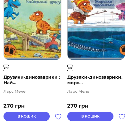
Друзяки-динозаврики :
Друзяки-динозаврики.
Най...
морс...
Ларс Меле
Ларс Меле
270
грн
270
грн
В КОШИК
В КОШИК