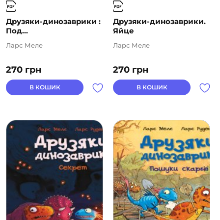
Друзяки-динозаврики :
Друзяки-динозаврики.
Под...
Яйце
Ларс Меле
Ларс Меле
270
грн
270
грн
В КОШИК
В КОШИК