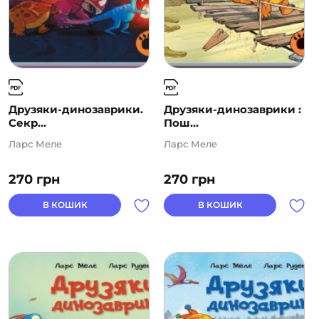
Друзяки-динозаврики.
Друзяки-динозаврики :
Секр...
Пош...
Ларс Меле
Ларс Меле
270
грн
270
грн
В КОШИК
В КОШИК