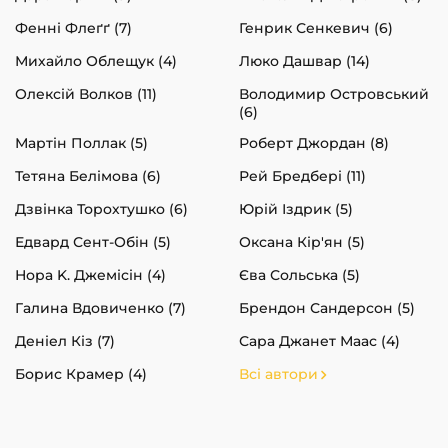
Фенні Флеґґ (7)
Генрик Сенкевич (6)
Михайло Облещук (4)
Люко Дашвар (14)
Олексій Волков (11)
Володимир Островський
(6)
Мартін Поллак (5)
Роберт Джордан (8)
Тетяна Белімова (6)
Рей Бредбері (11)
Дзвінка Торохтушко (6)
Юрій Іздрик (5)
Едвард Сент-Обін (5)
Оксана Кір'ян (5)
Нора K. Джемісін (4)
Єва Сольська (5)
Галина Вдовиченко (7)
Брендон Сандерсон (5)
Деніел Кіз (7)
Сара Джанет Маас (4)
Борис Крамер (4)
Всі автори