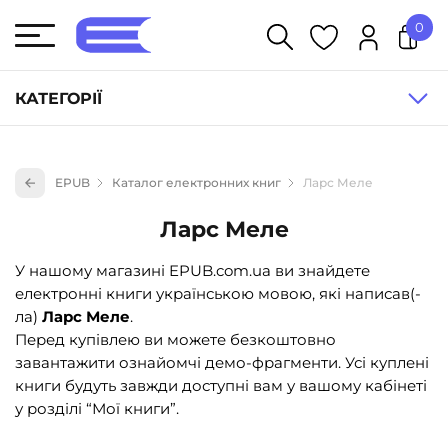
0
У кошику немає товарів.
КАТЕГОРІЇ
Художня література (1854)
EPUB
Каталог електронних книг
Ларс Меле
Книги для дітей (836)
Ларс Меле
Книги для підлітків (240)
Науково-популярна література (1015)
У нашому магазині EPUB.com.ua ви знайдете
електронні книги українською мовою, які написав(-
Навчальна література та посібники (527)
ла)
Ларс Меле
.
Енциклопедії, довідники, словники (55)
Перед купівлею ви можете безкоштовно
завантажити ознайомчі демо-фрагменти. Усі куплені
Подарункові сертифікати (1)
книги будуть завжди доступні вам у вашому кабінеті
у розділі “Мої книги”.