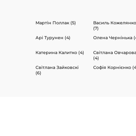
Мартін Поллак (5)
Василь Кожелянк
(7)
Арі Турунен (4)
Олена Чернінька (
Катерина Калитко (4)
Світлана Овчаров
(4)
Світлана Зайковскі
Софія Корнієнко (4
(6)