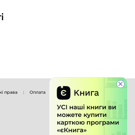
і
×
кі права
Оплата