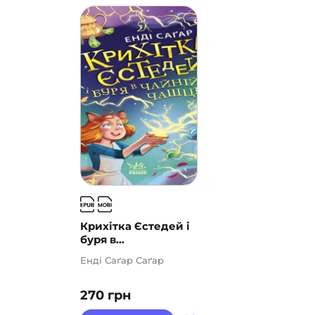
Крихітка Єстедей і
буря в...
Енді Саґар Саґар
270
грн