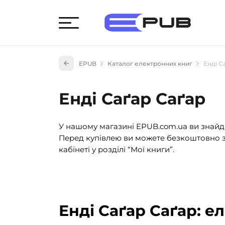
Худож
EPUB
Каталог електронних книг
Енді С
Книги
Книги
Енді Саґар Саґар
Науко
Навч
У нашому магазині EPUB.com.ua ви знайде
(527)
Перед купівлею ви можете безкоштовно з
Енци
кабінеті у розділі “Мої книги”.
(55)
Подар
Енді Саґар Саґар: е