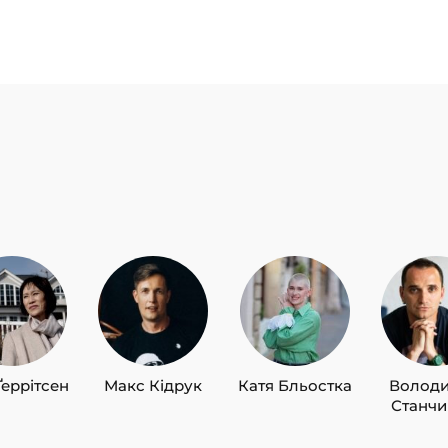
Ґеррітсен
Макс Кідрук
Катя Бльостка
Волод
Станч