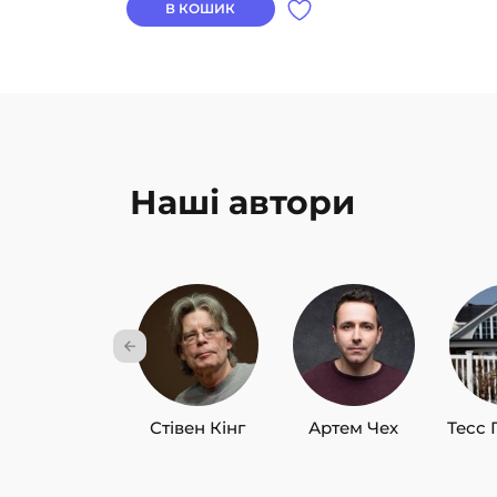
В КОШИК
Наші автори
Стівен Кінг
Артем Чех
Тесс 