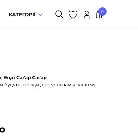
0
КАТЕГОРІЇ
У кошику немає товарів.
а)
Енді Саґар Саґар
.
и будуть завжди доступні вам у вашому
ю