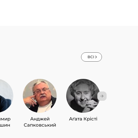
ВСІ
имир
Анджей
Аґата Крісті
Лю Цисін
ишин
Сапковський