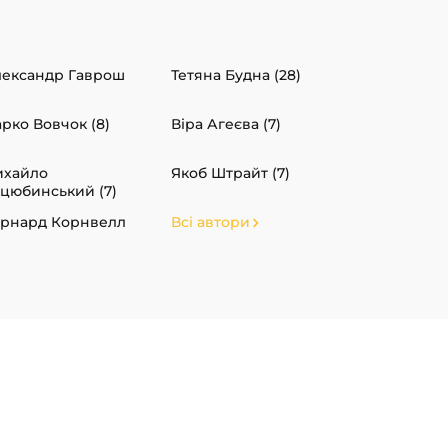
ександр Гаврош
Тетяна Будна (28)
рко Вовчок (8)
Віра Агеєва (7)
ихайло
Якоб Штрайт (7)
цюбинський (7)
рнард Корнвелл
Всі автори