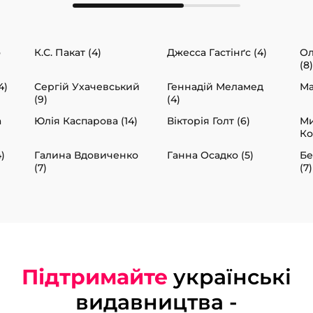
о
К.С. Пакат (4)
Джесса Гастінґс (4)
Ол
(8)
4)
Сергій Ухачевський
Геннадій Меламед
Ма
(9)
(4)
а
Юлія Каспарова (14)
Вікторія Голт (6)
М
Ко
)
Галина Вдовиченко
Ганна Осадко (5)
Бе
(7)
(7)
Підтримайте
українські
видавництва -