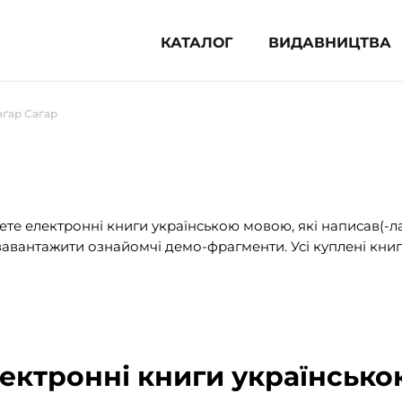
КАТАЛОГ
ВИДАВНИЦТВА
ня література (1854)
аґар Саґар
 для дітей (833)
 для підлітків (240)
во-популярна література (1015)
альна література та посібники
те електронні книги українською мовою, які написав(-л
авантажити ознайомчі демо-фрагменти. Усі куплені книг
клопедії, довідники, словники
ункові сертифікати (1)
лектронні книги українсько