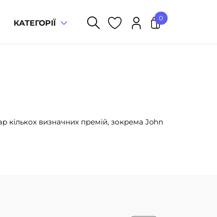
0
КАТЕГОРІЇ
У кошику немає товарів.
ар кількох визначних премій, зокрема John