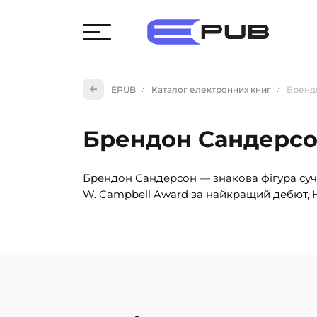
Худож
EPUB
Каталог електронних книг
Бренд
Книги
Книги
Брендон Сандерс
Науко
Навч
Брендон Сандерсон — знакова фігура суча
(527)
W. Campbell Award за найкращий дебют, 
Енци
(55)
Подар