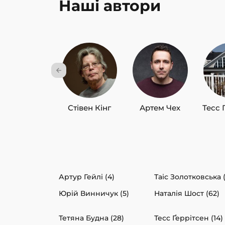
Наші автори
Стівен Кінг
Артем Чех
Тесс 
Артур Гейлі (4)
Таіс Золотковська 
Юрій Винничук (5)
Наталія Шост (62)
Тетяна Будна (28)
Тесс Ґеррітсен (14)