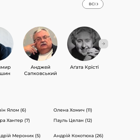
ВСІ
имир
Анджей
Аґата Крісті
Лю Цисін
ишин
Сапковський
він Ялом (6)
Олена Хомич (11)
ра Хантер (7)
Пауль Целан (12)
дрій Мероник (5)
Андрій Кокотюха (26)