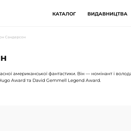
КАТАЛОГ
ВИДАВНИЦТВА
ня література (1854)
он Сандерсон
 для дітей (835)
 для підлітків (240)
он
во-популярна література (1015)
альна література та посібники
сної американської фантастики. Він — номінант і волод
Hugo Award та David Gemmell Legend Award.
клопедії, довідники, словники
ункові сертифікати (1)