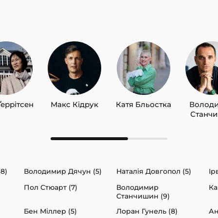
Ґеррітсен
Макс Кідрук
Катя Бльостка
Волод
Станч
(8)
Володимир Дячун (5)
Наталія Довгопол (5)
Ір
Пол Стюарт (7)
Володимир
Ка
Станчишин (9)
Бен Міллер (5)
Лоран Гунель (8)
Ан