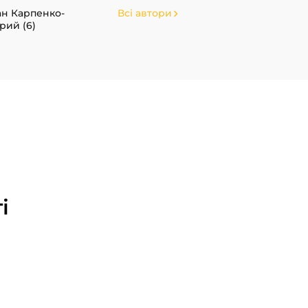
ан Карпенко-
Всі автори
рий (6)
і