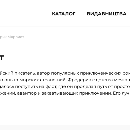
КАТАЛОГ
ВИДАВНИЦТВА
ня література (1854)
рик Марриет
 для дітей (835)
 для підлітків (240)
т
во-популярна література (1015)
альна література та посібники
кий писатель, автор популярных приключенческих ром
о опыта морских странствий. Фредерик с детства мечтал
клопедії, довідники, словники
далось поступить на флот, где он проделал путь от прос
ажений, авантюр и захватывающих приключений. Его л
ункові сертифікати (1)