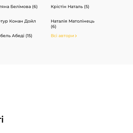
тяна Белімова (6)
Крістін Наталь (5)
тур Конан Дойл
Наталія Матолінець
(6)
абель Абеді (15)
Всі автори
і