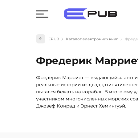
Худож
EPUB
Каталог електронних книг
Фреде
Книги
Книги
Фредерик Маррие
Науко
Навч
Фредерик Марриет — выдающийся английс
(527)
реальные истории из двадцатипятилетнег
Енци
пытался бежать на корабль. В итоге ему у
(55)
участником многочисленных морских ср
Подар
Джозеф Конрад и Эрнест Хемингуэй.