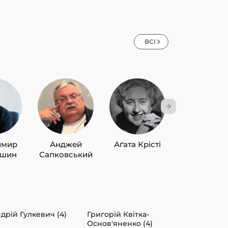
ВСІ
имир
Анджей
Аґата Крісті
Лю Цисін
ишин
Сапковський
дрій Гулкевич (4)
Григорій Квітка-
Основ'яненко (4)