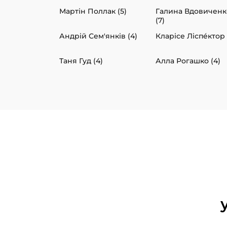
Мартін Поллак (5)
Галина Вдовиченк
(7)
Андрій Сем'янків (4)
Кларісе Ліспéктор 
Таня Гуд (4)
Алла Рогашко (4)