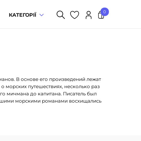
0
КАТЕГОРІЇ
У кошику немає товарів.
анов. В основе его произведений лежат
 о морских путешествиях, несколько раз
того мичмана до капитана. Писатель был
учшими морскими романами восхищались