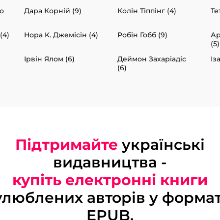
о
Дара Корній (9)
Колін Тіппінг (4)
Те
(4)
Нора K. Джемісін (4)
Робін Гобб (9)
Ар
(5)
Ірвін Ялом (6)
Деймон Захаріадіс
Із
(6)
Підтримайте
українські
видавництва -
купіть електронні книги
улюблених авторів у формат
EPUB.