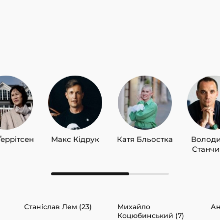
Ґеррітсен
Макс Кідрук
Катя Бльостка
Волод
Станч
Станіслав Лем (23)
Михайло
Ан
Коцюбинський (7)