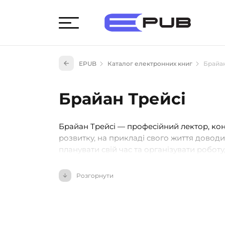
Худож
EPUB
Каталог електронних книг
Брайан
Книги
Книги
Брайан Трейсі
Науко
Навч
Брайан Трейсі — професійний лектор, консу
(527)
розвитку, на прикладі свого життя довод
Енци
планувати свій час та організувати робот
(55)
справах, визначати пріоритети, не лінуват
Подар
Розгорнути