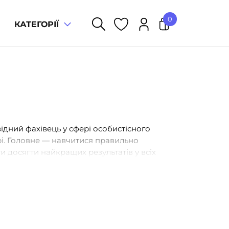
0
КАТЕГОРІЇ
відний фахівець у сфері особистісного
рі. Головне — навчитися правильно
и досягти найкращих результатів у всіх
.