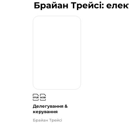
Брайан Трейсі: еле
Делегування &
керування
Брайан Трейсі