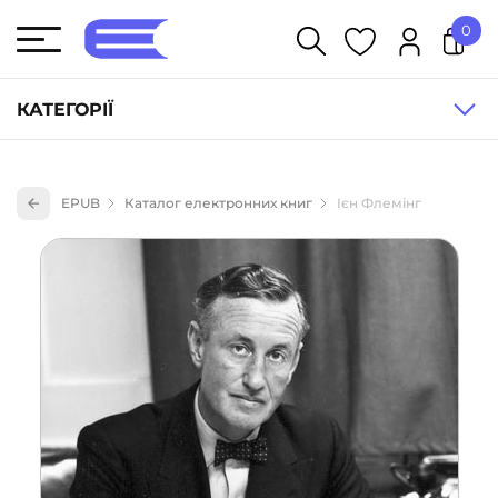
0
У кошику немає товарів.
КАТЕГОРІЇ
Художня література (1854)
EPUB
Каталог електронних книг
Ієн Флемінг
Книги для дітей (833)
Книги для підлітків (240)
Науково-популярна література (1015)
Навчальна література та посібники (527)
Енциклопедії, довідники, словники (55)
Подарункові сертифікати (1)