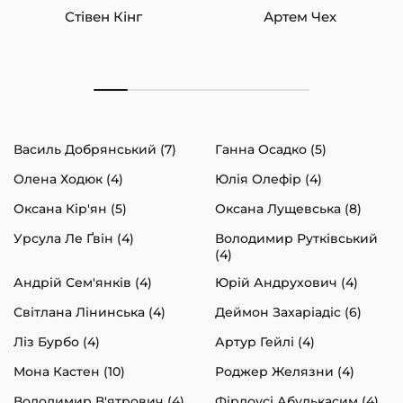
Стівен Кінг
Артем Чех
Василь Добрянський (7)
Ганна Осадко (5)
Олена Ходюк (4)
Юлія Олефір (4)
Оксана Кір'ян (5)
Оксана Лущевська (8)
Урсула Ле Ґвін (4)
Володимир Рутківський
(4)
Андрій Сем'янків (4)
Юрій Андрухович (4)
Світлана Лінинська (4)
Деймон Захаріадіс (6)
Ліз Бурбо (4)
Артур Гейлі (4)
Мона Кастен (10)
Роджер Желязни (4)
Володимир В'ятрович (4)
Фірдоусі Абулькасим (4)