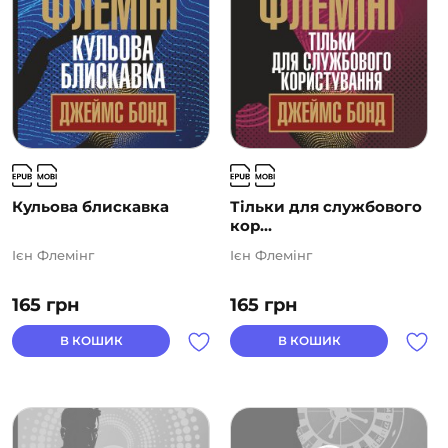
Кульова блискавка
Тільки для службового
кор...
Ієн Флемінг
Ієн Флемінг
165
грн
165
грн
В КОШИК
В КОШИК