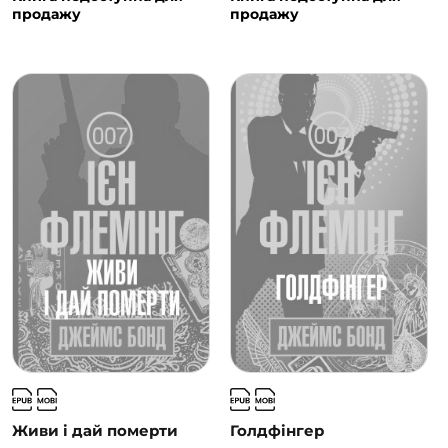
продажу
продажу
Живи і дай померти
Голдфінгер