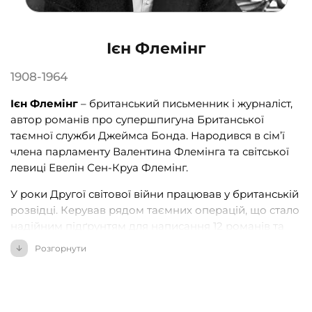
Ієн Флемінг
1908-1964
Ієн Флемінг
– британський письменник і журналіст,
автор романів про супершпигуна Британської
таємної служби Джеймса Бонда. Народився в сім’ї
члена парламенту Валентина Флемінга та світської
левиці Евелін Сен-Круа Флемінг.
У роки Другої світової війни працював у британській
розвідці. Керував рядом таємних операцій, що стало
надійним підґрунтям для написання 12 романів та
двох збірок оповідань про нескоримого і
Розгорнути
пристрасного агента.
У 1946 році Ян Флемінг пішов у відставку й оселився
на Ямайці. Саме там, щоб відволіктись від весільних