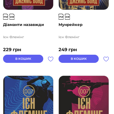
Діаманти назавжди
Мунрейкер
Ієн Флемінг
Ієн Флемінг
229
грн
249
грн
В КОШИК
В КОШИК