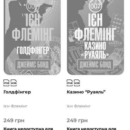
Голдфінгер
Казино “Руаяль”
Ієн Флемінг
Ієн Флемінг
249
грн
249
грн
Книга недоступна для
Книга недоступна для