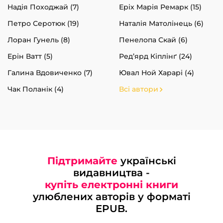
Надія Походжай (7)
Еріх Марія Ремарк (15)
Петро Серотюк (19)
Наталія Матолінець (6)
Лоран Гунель (8)
Пенелопа Скай (6)
Ерін Ватт (5)
Ред’ярд Кіплінґ (24)
Галина Вдовиченко (7)
Ювал Ной Харарі (4)
Чак Поланік (4)
Всі автори
Підтримайте
українські
видавництва -
купіть електронні книги
улюблених авторів у форматі
EPUB.