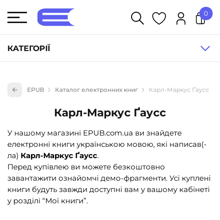
0
У кошику немає товарів.
КАТЕГОРІЇ
Художня література (1854)
EPUB
Каталог електронних книг
Карл-Маркус Ґаусс
Книги для дітей (836)
Карл-Маркус Ґаусс
Книги для підлітків (240)
Науково-популярна література (1015)
У нашому магазині EPUB.com.ua ви знайдете
електронні книги українською мовою, які написав(-
Навчальна література та посібники (527)
ла)
Карл-Маркус Ґаусс
.
Енциклопедії, довідники, словники (55)
Перед купівлею ви можете безкоштовно
завантажити ознайомчі демо-фрагменти. Усі куплені
Подарункові сертифікати (1)
книги будуть завжди доступні вам у вашому кабінеті
у розділі “Мої книги”.