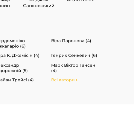
ишин
Сапковський
єрдоменіко
Віра Паронова (4)
ккаларіо (6)
ра K. Джемісін (4)
Генрик Сенкевич (6)
ександр
Марк Віктор Гансен
дорожній (5)
(4)
айан Трейсі (4)
Всі автори