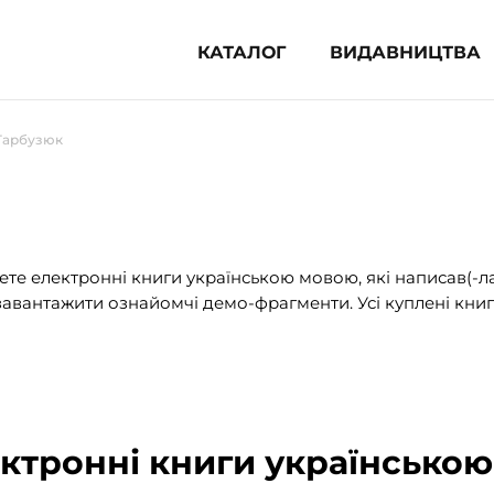
КАТАЛОГ
ВИДАВНИЦТВА
ня література (1854)
Гарбузюк
 для дітей (836)
 для підлітків (240)
во-популярна література (1015)
альна література та посібники
те електронні книги українською мовою, які написав(-л
авантажити ознайомчі демо-фрагменти. Усі куплені книг
клопедії, довідники, словники
ункові сертифікати (1)
ектронні книги українською