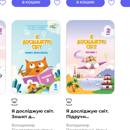
Тетя
В КОШИК
В КОШИК
Я досліджую світ.
Я досліджую світ.
Зошит д...
Підручн...
Володимир
Володимир
Пономаренко, Ірина
Пономаренко, Ірина