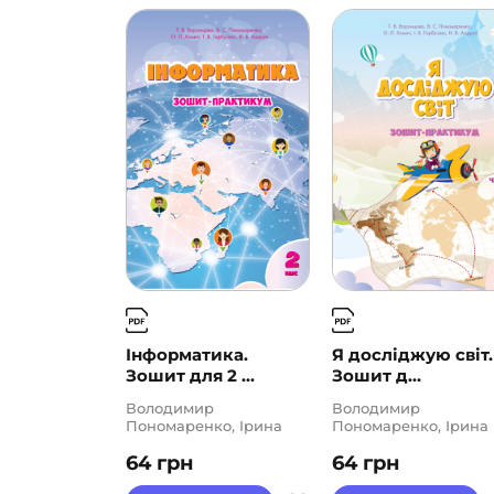
Інформатика.
Я досліджую світ.
Зошит для 2 ...
Зошит д...
Володимир
Володимир
Пономаренко, Ірина
Пономаренко, Ірина
Гарбузюк, Наталія
Гарбузюк, Наталія
64
грн
64
грн
Андрук, Олена Хомич,
Андрук, Олена Хомич
Тетяна Воронцова
Тетяна Воронцова