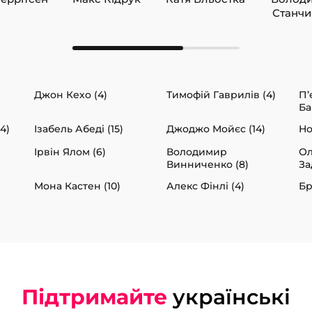
Станч
Джон Кехо (4)
Тимофій Гаврилів (4)
П’
Ба
4)
Ізабель Абеді (15)
Джоджо Мойєс (14)
Но
Ірвін Ялом (6)
Володимир
Ол
Винниченко (8)
За
Мона Кастен (10)
Алекс Фінлі (4)
Бр
Підтримайте
українські