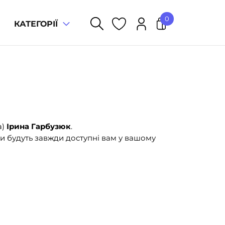
0
КАТЕГОРІЇ
У кошику немає товарів.
а)
Ірина Гарбузюк
.
и будуть завжди доступні вам у вашому