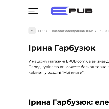
Худож
EPUB
Каталог електронних книг
Ірина 
Книги
Книги
Ірина Гарбузюк
Науко
Навч
У нашому магазині EPUB.com.ua ви знайде
(527)
Перед купівлею ви можете безкоштовно з
Енци
кабінеті у розділі “Мої книги”.
(55)
Подар
Ірина Гарбузюк: ел