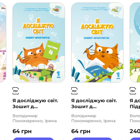
Я досліджую світ.
Я досліджую світ.
Я д
Зошит д...
Зошит д...
Підр
Володимир
Володимир
Вол
Пономаренко, Ірина
Пономаренко, Ірина
Поно
Гарбузюк, Наталія
Гарбузюк, Наталія
Гарб
64
грн
64
грн
24
,
Андрук, Олена Хомич,
Андрук, Олена Хомич,
Васи
Тетяна Воронцова
Тетяна Воронцова
Андр