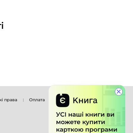
і
×
кі права
Оплата