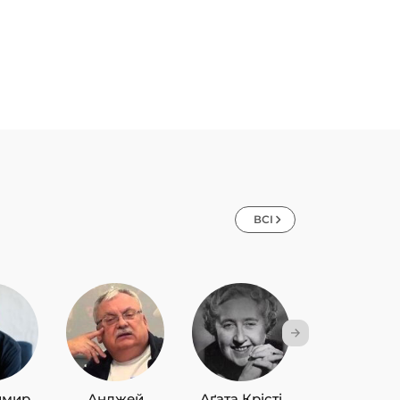
ВСІ
имир
Анджей
Аґата Крісті
Лю Цисін