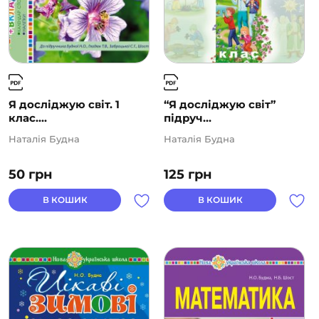
Я досліджую світ. 1
“Я досліджую світ”
клас....
підруч...
Наталія Будна
Наталія Будна
50
грн
125
грн
В КОШИК
В КОШИК