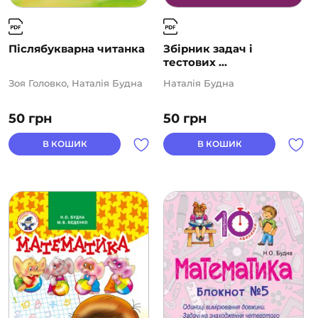
Післябукварна читанка
Збірник задач і
тестових ...
Зоя Головко, Наталія Будна
Наталія Будна
50
грн
50
грн
В КОШИК
В КОШИК