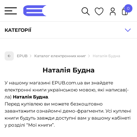
0
У кошику немає товарів.
КАТЕГОРІЇ
Художня література (1854)
EPUB
Каталог електронних книг
Наталія Будна
Книги для дітей (833)
Наталія Будна
Книги для підлітків (240)
Науково-популярна література (1015)
У нашому магазині EPUB.com.ua ви знайдете
електронні книги українською мовою, які написав(-
Навчальна література та посібники (527)
ла)
Наталія Будна
.
Енциклопедії, довідники, словники (55)
Перед купівлею ви можете безкоштовно
завантажити ознайомчі демо-фрагменти. Усі куплені
Подарункові сертифікати (1)
книги будуть завжди доступні вам у вашому кабінеті
у розділі “Мої книги”.