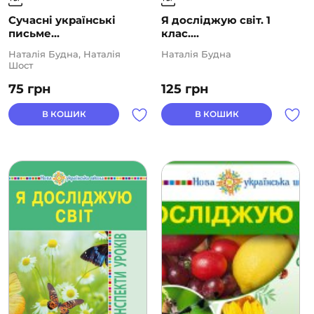
Сучасні українські
Я досліджую світ. 1
письме...
клас....
Наталія Будна, Наталія
Наталія Будна
Шост
75
грн
125
грн
В КОШИК
В КОШИК