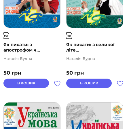
Як писати: з
Як писати: з великої
апострофом ч...
літе...
Наталія Будна
Наталія Будна
50
грн
50
грн
В КОШИК
В КОШИК