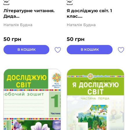
Літературне читання.
Я досліджую світ. 1
Дида...
клас....
Наталія Будна
Наталія Будна
50
грн
50
грн
В КОШИК
В КОШИК