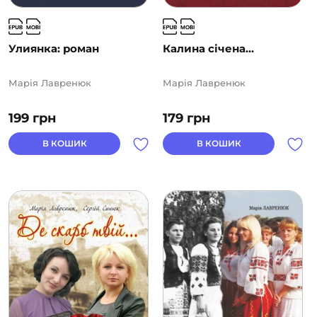
Улиянка: роман
Калина січена…
Марія Лавренюк
Марія Лавренюк
199
грн
179
грн
В КОШИК
В КОШИК