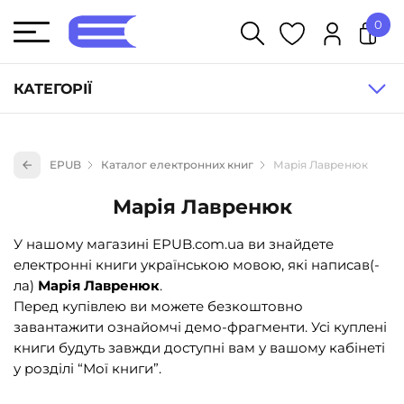
0
У кошику немає товарів.
КАТЕГОРІЇ
Художня література (1854)
EPUB
Каталог електронних книг
Марія Лавренюк
Книги для дітей (836)
Марія Лавренюк
Книги для підлітків (240)
Науково-популярна література (1015)
У нашому магазині EPUB.com.ua ви знайдете
електронні книги українською мовою, які написав(-
Навчальна література та посібники (527)
ла)
Марія Лавренюк
.
Енциклопедії, довідники, словники (55)
Перед купівлею ви можете безкоштовно
завантажити ознайомчі демо-фрагменти. Усі куплені
Подарункові сертифікати (1)
книги будуть завжди доступні вам у вашому кабінеті
у розділі “Мої книги”.