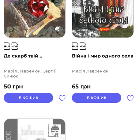
Де скарб твій…
Війна і мир одного села
Марія Лавренюк, Сергій
Марія Лавренюк
Синюк
50
грн
65
грн
В КОШИК
В КОШИК