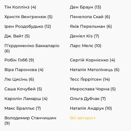
Тім Коллінз (4)
Ден Браун (13)
Христя Венгринюк (5)
Пенелопа Скай (6)
Ірен Роздобудько (12)
Яків Перельман (6)
Дж. Вайт (5)
Деніел Кіз (7)
П’єрдоменіко Баккаларіо
Ларс Мелє (10)
(6)
Робін Гобб (9)
Сергій Корнієнко (4)
Віра Паронова (4)
Наталія Матолінець (6)
Лю Цисінь (6)
Тесс Ґеррітсен (14)
Саша Кочубей (5)
Мирослава Чорна (5)
Каролін Ламарш (4)
Ольга Дубчак (7)
Макс Бралльє (7)
Наталія Андрук (10)
Володимир Станчишин
Всі автори
(9)