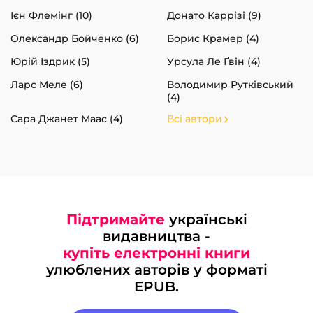
Ієн Флемінг (10)
Донато Каррізі (9)
Олександр Бойченко (6)
Борис Крамер (4)
Юрій Іздрик (5)
Урсула Ле Ґвін (4)
Ларс Меле (6)
Володимир Рутківський
(4)
Сара Джанет Маас (4)
Всі автори
Підтримайте
українські
видавництва -
купіть електронні книги
улюблених авторів у форматі
EPUB.