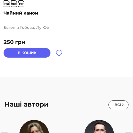
Чайний канон
Євгенія Гобова, Лу Юй
250
грн
В КОШИК
Наші автори
ВСІ