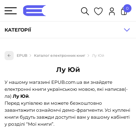
0
У кошику немає товарів.
КАТЕГОРІЇ
Художня література (1854)
EPUB
Каталог електронних книг
Лу Юй
Книги для дітей (836)
Лу Юй
Книги для підлітків (240)
Науково-популярна література (1015)
У нашому магазині EPUB.com.ua ви знайдете
електронні книги українською мовою, які написав(-
Навчальна література та посібники (527)
ла)
Лу Юй
.
Енциклопедії, довідники, словники (55)
Перед купівлею ви можете безкоштовно
завантажити ознайомчі демо-фрагменти. Усі куплені
Подарункові сертифікати (1)
книги будуть завжди доступні вам у вашому кабінеті
у розділі “Мої книги”.