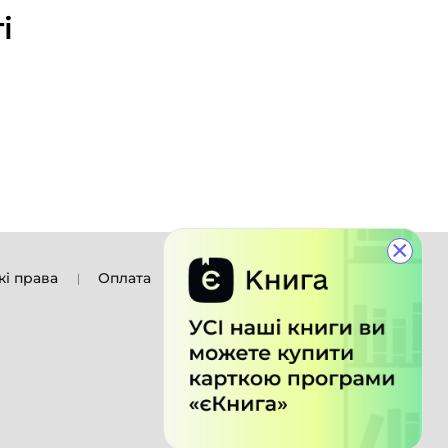
і
×
кі права
Оплата