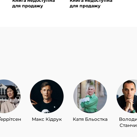
Книга недоступна
Книга недоступна
для продажу
для продажу
Ґеррітсен
Макс Кідрук
Катя Бльостка
Волод
Станч