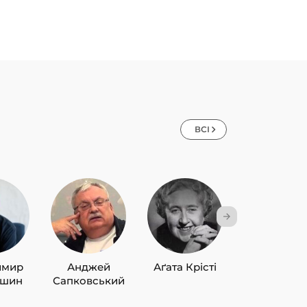
ВСІ
имир
Анджей
Аґата Крісті
Лю Цисін
ишин
Сапковський