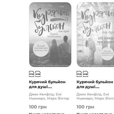
Курячий бульйон
Курячий бульйон
для душі....
для душі....
Джек Кенфілд, Емі
Джек Кенфілд, Емі
Ньюмарк, Марк Віктор
Ньюмарк, Марк Вікт
Гансен
Гансен
100
грн
100
грн