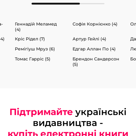
а-
Геннадій Меламед
Софія Корнієнко (4)
Ол
(4)
4)
Кріс Рідел (7)
Артур Гейлі (4)
Да
Ремігіуш Мруз (6)
Едгар Аллан По (4)
Лю
Томас Гарріс (5)
Брендон Сандерсон
Бо
(5)
Підтримайте
українські
видавництва -
купіть електронні книги