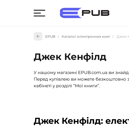
Худож
EPUB
Каталог електронних книг
Джек 
Книги
Книги
Джек Кенфілд
Науко
Навч
У нашому магазині EPUB.com.ua ви знайде
(527)
Перед купівлею ви можете безкоштовно з
Енци
кабінеті у розділі “Мої книги”.
(55)
Подар
Джек Кенфілд: елек