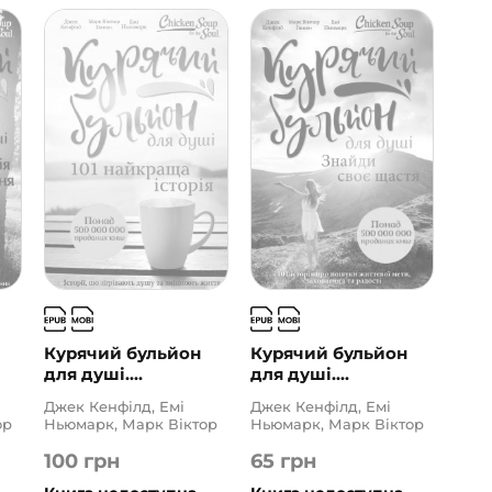
Курячий бульйон
Курячий бульйон
для душі....
для душі....
Джек Кенфілд, Емі
Джек Кенфілд, Емі
ор
Ньюмарк, Марк Віктор
Ньюмарк, Марк Віктор
Гансен
Гансен
100
грн
65
грн