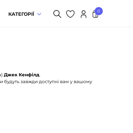
0
КАТЕГОРІЇ
У кошику немає товарів.
а)
Джек Кенфілд
.
и будуть завжди доступні вам у вашому