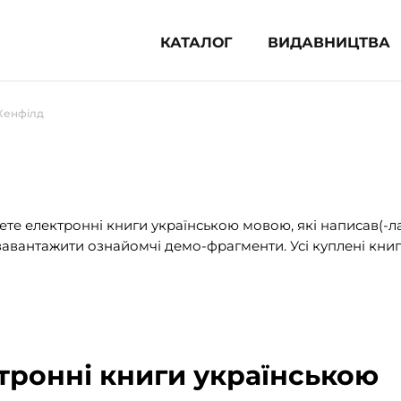
КАТАЛОГ
ВИДАВНИЦТВА
ня література (1854)
Кенфілд
 для дітей (833)
 для підлітків (240)
во-популярна література (1015)
альна література та посібники
те електронні книги українською мовою, які написав(-л
авантажити ознайомчі демо-фрагменти. Усі куплені книг
клопедії, довідники, словники
ункові сертифікати (1)
тронні книги українською