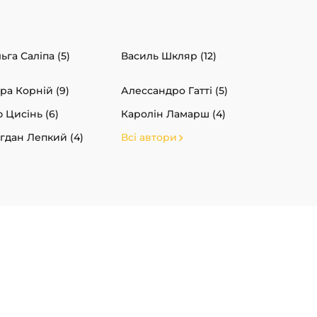
ьга Саліпа (5)
Василь Шкляр (12)
ра Корній (9)
Алессандро Гатті (5)
 Цисінь (6)
Каролін Ламарш (4)
гдан Лепкий (4)
Всі автори