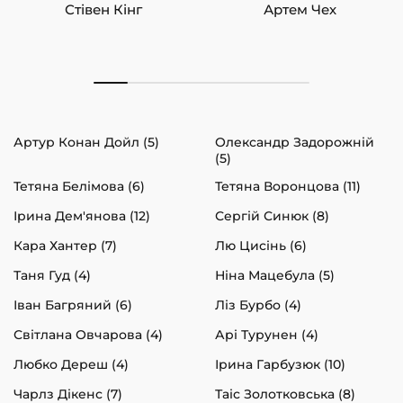
Стівен Кінг
Артем Чех
Артур Конан Дойл (5)
Олександр Задорожній
(5)
Тетяна Белімова (6)
Тетяна Воронцова (11)
Ірина Дем'янова (12)
Сергій Синюк (8)
Кара Хантер (7)
Лю Цисінь (6)
Таня Гуд (4)
Ніна Мацебула (5)
Іван Багряний (6)
Ліз Бурбо (4)
Світлана Овчарова (4)
Арі Турунен (4)
Любко Дереш (4)
Ірина Гарбузюк (10)
Чарлз Дікенс (7)
Таіс Золотковська (8)