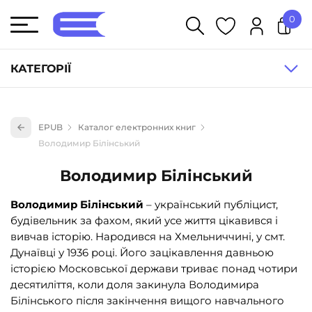
0
У кошику немає товарів.
КАТЕГОРІЇ
Художня література (1854)
EPUB
Каталог електронних книг
Книги для дітей (836)
Володимир Білінський
Книги для підлітків (240)
Володимир Білінський
Науково-популярна література (1015)
Володимир Білінський
– український публіцист,
Навчальна література та посібники (527)
будівельник за фахом, який усе життя цікавився і
Енциклопедії, довідники, словники (55)
вивчав історію. Народився на Хмельниччині, у смт.
Дунаївці у 1936 році. Його зацікавлення давньою
Подарункові сертифікати (1)
історією Московської держави триває понад чотири
десятиліття, коли доля закинула Володимира
Білінського після закінчення вищого навчального