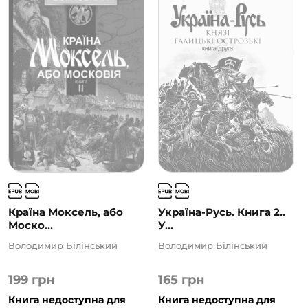
Всі три томи бестселера
«Країна Моксель, або
Московія»
Володимира Білінського можна
придбати на нашому сайті.
Країна Моксель, або
Україна-Русь. Книга 2..
Моско...
У...
Володимир Білінський
Володимир Білінський
199
грн
165
грн
Книга недоступна для
Книга недоступна для