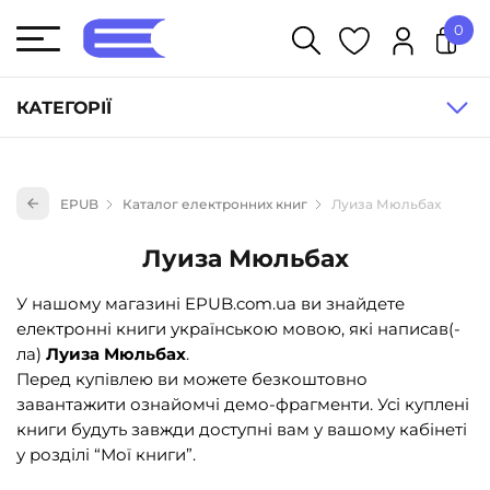
0
У кошику немає товарів.
КАТЕГОРІЇ
Художня література (1854)
EPUB
Каталог електронних книг
Луиза Мюльбах
Книги для дітей (835)
Книги для підлітків (240)
Луиза Мюльбах
Науково-популярна література (1015)
У нашому магазині EPUB.com.ua ви знайдете
Навчальна література та посібники (527)
електронні книги українською мовою, які написав(-
ла)
Луиза Мюльбах
.
Енциклопедії, довідники, словники (55)
Перед купівлею ви можете безкоштовно
Подарункові сертифікати (1)
завантажити ознайомчі демо-фрагменти. Усі куплені
книги будуть завжди доступні вам у вашому кабінеті
у розділі “Мої книги”.