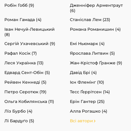
Робін Гобб (9)
Дженніфер Арментраут
(6)
Роман Гамада (4)
Станіслав Лем (23)
Іван Нечуй-Левицький
Романа Романишин (4)
(8)
Сергій Ухачевський (9)
Емі Ньюмарк (4)
Рафал Косік (7)
Ярослава Литвин (5)
Леся Українка (13)
Жан-Крістоф Ґранже (9)
Едвард Сент-Обін (5)
Давід Брі (4)
Рейвен Кеннеді (5)
Ієн Флемінг (10)
Петро Серотюк (19)
Тесс Ґеррітсен (14)
Ольга Кобилянська (11)
Ерін Гантер (25)
Ліз Бурбо (4)
Алла Рогашко (4)
Лі Бардуґо (5)
Всі автори